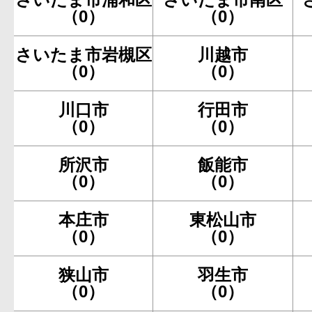
（0）
（0）
さいたま市岩槻区
川越市
（0）
（0）
川口市
行田市
（0）
（0）
所沢市
飯能市
（0）
（0）
本庄市
東松山市
（0）
（0）
狭山市
羽生市
（0）
（0）