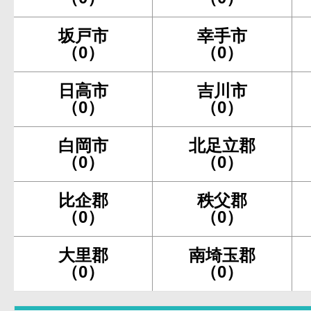
坂戸市
幸手市
（0）
（0）
日高市
吉川市
（0）
（0）
白岡市
北足立郡
（0）
（0）
比企郡
秩父郡
（0）
（0）
大里郡
南埼玉郡
（0）
（0）