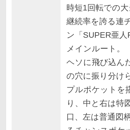
時短1回転での大
継続率を誇る連
ン「SUPER亜人
メインルート。
ヘソに飛び込ん
の穴に振り分け
プルポケットを
り、中と右は特図
口、左は普通図