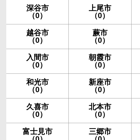
深谷市
上尾市
（0）
（0）
越谷市
蕨市
（0）
（0）
入間市
朝霞市
（0）
（0）
和光市
新座市
（0）
（0）
久喜市
北本市
（0）
（0）
富士見市
三郷市
（0）
（0）