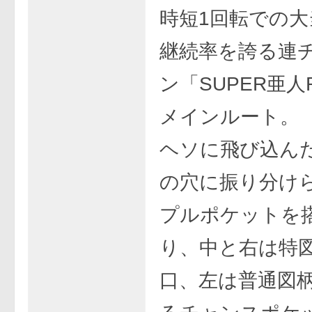
時短1回転での大
継続率を誇る連
ン「SUPER亜人
メインルート。
ヘソに飛び込ん
の穴に振り分け
プルポケットを
り、中と右は特図
口、左は普通図