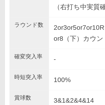
（右打ち中実質
ラウンド数
2or3or5or7or1
or8（下）カウン
確変突入率
-
時短突入率
100%
賞球数
3&1&2&4&14