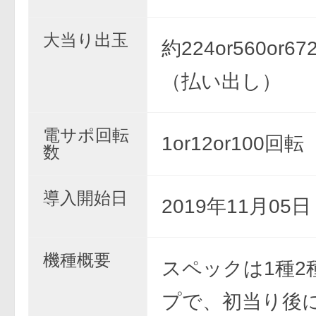
大当り出玉
約224or560or67
（払い出し）
電サポ回転
1or12or100回転
数
導入開始日
2019年11月05
機種概要
スペックは1種2
プで、初当り後