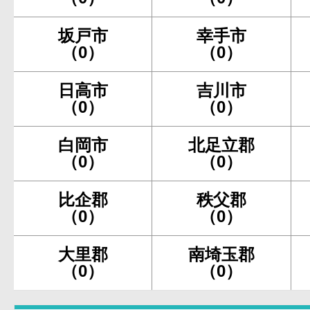
坂戸市
幸手市
（0）
（0）
日高市
吉川市
（0）
（0）
白岡市
北足立郡
（0）
（0）
比企郡
秩父郡
（0）
（0）
大里郡
南埼玉郡
（0）
（0）