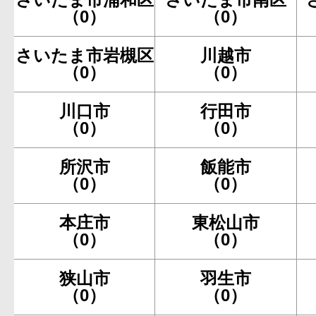
（0）
（0）
さいたま市岩槻区
川越市
（0）
（0）
川口市
行田市
（0）
（0）
所沢市
飯能市
（0）
（0）
本庄市
東松山市
（0）
（0）
狭山市
羽生市
（0）
（0）