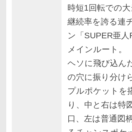
時短1回転での大
継続率を誇る連
ン「SUPER亜人
メインルート。
ヘソに飛び込ん
の穴に振り分け
プルポケットを
り、中と右は特図
口、左は普通図