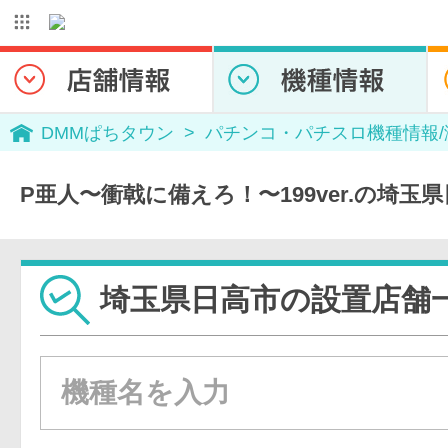
DMMぱちタウン
パチンコ・パチスロ機種情報
P亜人〜衝戟に備えろ！〜199ver.の埼玉
埼玉県日高市の設置店舗