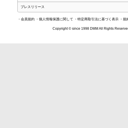
プレスリリース
・会員規約
・個人情報保護に関して
・特定商取引法に基づく表示
・規
Copyright © since 1998 DMM All Rights Reserve