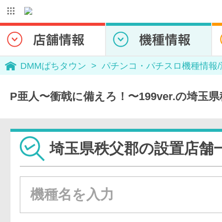
DMMぱちタウン
パチンコ・パチスロ機種情報
P亜人〜衝戟に備えろ！〜199ver.の埼玉
埼玉県秩父郡の設置店舗