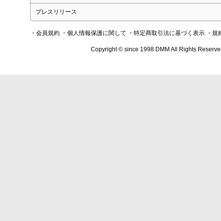
プレスリリース
・会員規約
・個人情報保護に関して
・特定商取引法に基づく表示
・規
Copyright © since 1998 DMM All Rights Reserve