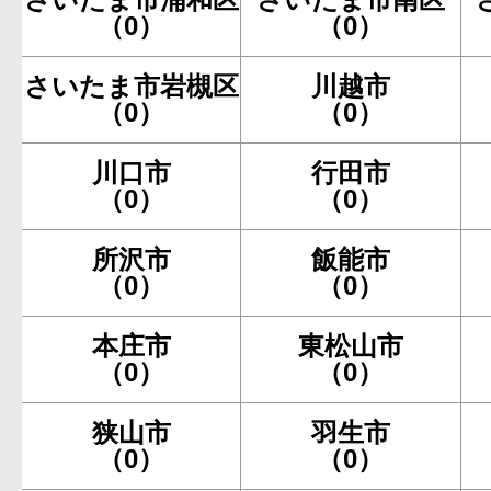
（0）
（0）
さいたま市岩槻区
川越市
（0）
（0）
川口市
行田市
（0）
（0）
所沢市
飯能市
（0）
（0）
本庄市
東松山市
（0）
（0）
狭山市
羽生市
（0）
（0）