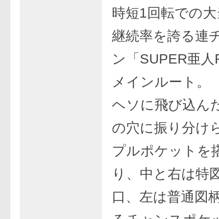
時短1回転での大
継続率を誇る連
ン「SUPER亜人
メインルート。
ヘソに飛び込ん
の穴に振り分け
プルポケットを
り、中と右は特図
口、左は普通図