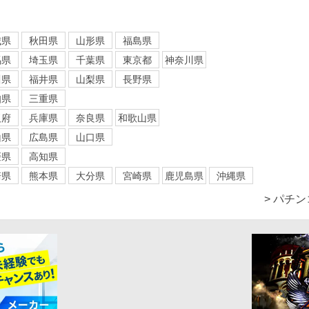
城県
秋田県
山形県
福島県
馬県
埼玉県
千葉県
東京都
神奈川県
川県
福井県
山梨県
長野県
知県
三重県
阪府
兵庫県
奈良県
和歌山県
山県
広島県
山口県
媛県
高知県
崎県
熊本県
大分県
宮崎県
鹿児島県
沖縄県
> パチ