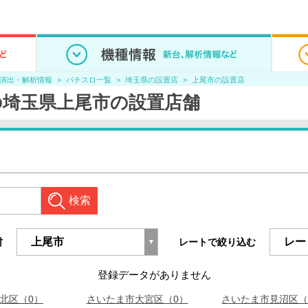
/演出・解析情報
パチスロ一覧
埼玉県の設置店
上尾市の設置店
の埼玉県上尾市の設置店舗
検索
村
レートで絞り込む
登録データがありません
北区（0）
さいたま市大宮区（0）
さいたま市見沼区（