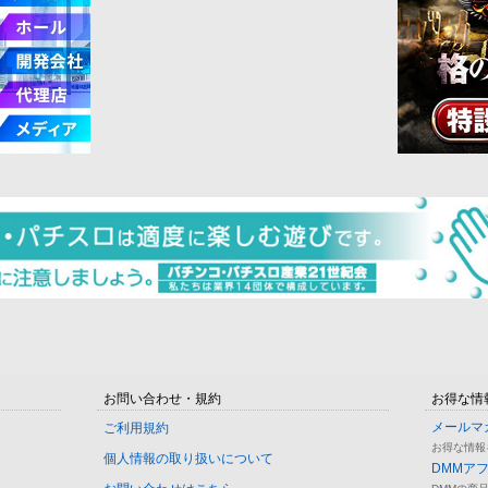
お問い合わせ・規約
お得な情
メールマ
ご利用規約
お得な情報
個人情報の取り扱いについて
DMMア