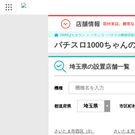
パチンコ・パチスロ機種情報
DMMぱちタウン
パチスロ1000ちゃん
埼玉県の設置店舗一覧
機種
都道府県
市区町
さいたま市西区（0）
さいたま市