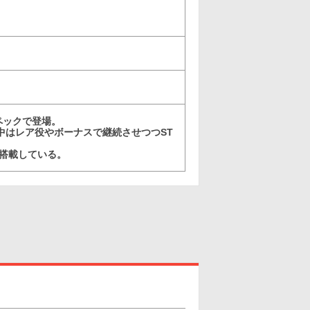
ペックで登場。
T中はレア役やボーナスで継続させつつST
ーも搭載している。