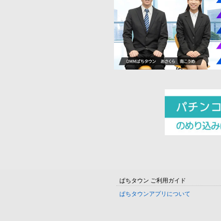
ぱちタウン ご利用ガイド
ぱちタウンアプリについて