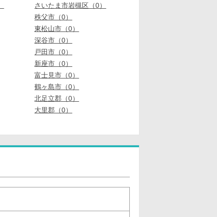
）
さいたま市岩槻区（0）
秩父市（0）
東松山市（0）
深谷市（0）
戸田市（0）
新座市（0）
富士見市（0）
鶴ヶ島市（0）
北足立郡（0）
大里郡（0）