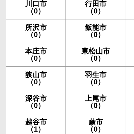
川口市
行田市
（0）
（0）
所沢市
飯能市
（0）
（0）
本庄市
東松山市
（0）
（0）
狭山市
羽生市
（0）
（0）
深谷市
上尾市
（0）
（0）
越谷市
蕨市
（1）
（0）