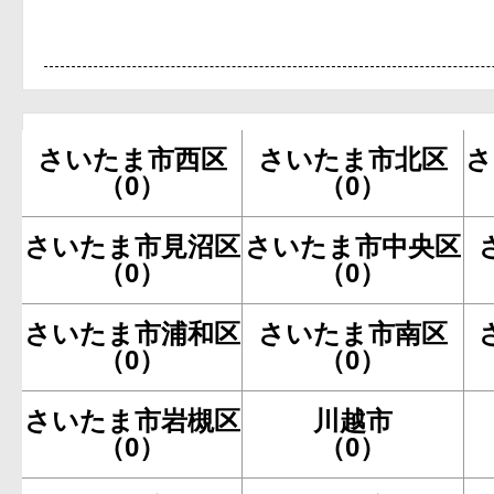
さいたま市西区
さいたま市北区
さ
（0）
（0）
さいたま市見沼区
さいたま市中央区
（0）
（0）
さいたま市浦和区
さいたま市南区
（0）
（0）
さいたま市岩槻区
川越市
（0）
（0）