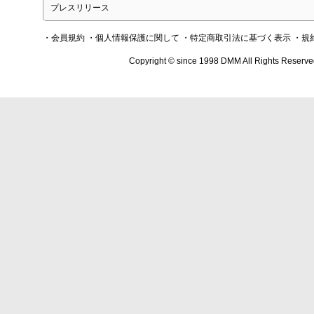
プレスリリース
・会員規約
・個人情報保護に関して
・特定商取引法に基づく表示
・規
Copyright © since 1998 DMM All Rights Reserve