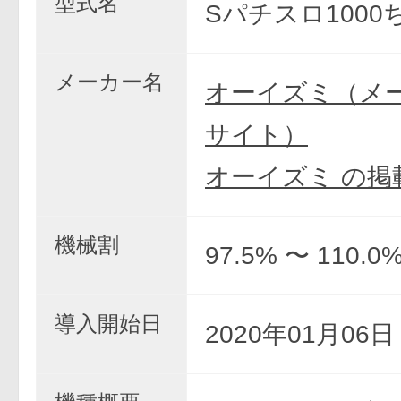
型式名
Sパチスロ1000
メーカー名
オーイズミ（メ
サイト）
オーイズミ の掲
機械割
97.5% 〜 110.0
導入開始日
2020年01月06