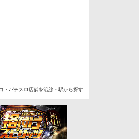
ンコ・パチスロ店舗を沿線・駅から探す