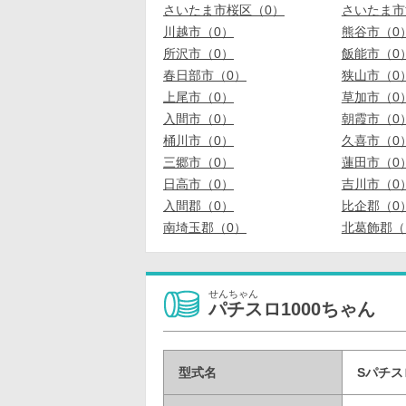
さいたま市桜区（0）
さいたま市
川越市（0）
熊谷市（0
所沢市（0）
飯能市（0
春日部市（0）
狭山市（0
上尾市（0）
草加市（0
入間市（0）
朝霞市（0
桶川市（0）
久喜市（0
三郷市（0）
蓮田市（0
日高市（0）
吉川市（0
入間郡（0）
比企郡（0
南埼玉郡（0）
北葛飾郡（
せんちゃん
パチスロ1000ちゃん
型式名
Sパチス