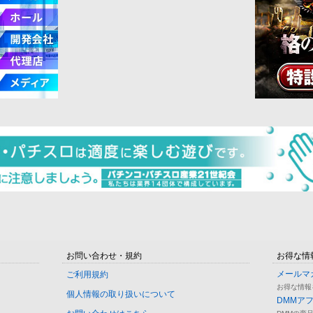
お問い合わせ・規約
お得な情
メールマ
ご利用規約
お得な情報
個人情報の取り扱いについて
DMMア