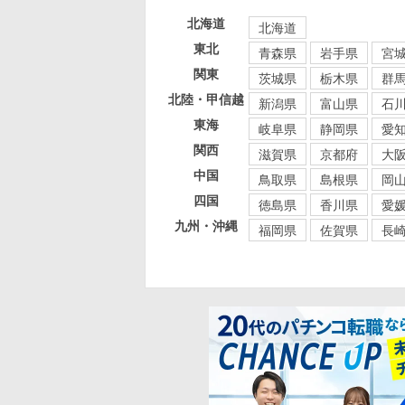
北海道
北海道
東北
青森県
岩手県
宮
関東
茨城県
栃木県
群
北陸・甲信越
新潟県
富山県
石
東海
岐阜県
静岡県
愛
関西
滋賀県
京都府
大
中国
鳥取県
島根県
岡
四国
徳島県
香川県
愛
九州・沖縄
福岡県
佐賀県
長