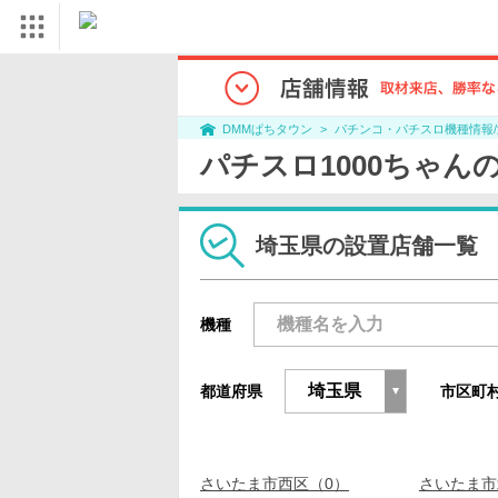
パチンコ・パチスロ機種情報
DMMぱちタウン
パチスロ1000ちゃ
埼玉県の設置店舗一覧
機種
都道府県
市区町
さいたま市西区（0）
さいたま市