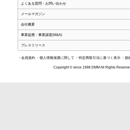
よくある質問・お問い合わせ
メールマガジン
会社概要
事業提携・事業譲渡(M&A)
プレスリリース
・会員規約
・個人情報保護に関して
・特定商取引法に基づく表示
・規
Copyright © since 1998 DMM All Rights Reserve