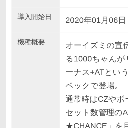
導入開始日
2020年01月06
機種概要
オーイズミの宣
る1000ちゃん
ーナス+ATとい
ペックで登場。
通常時はCZやボ
セット数管理のAT
★CHANCE」を