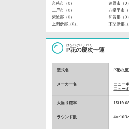
久慈市（0）
遠野市（0
二戸市（0）
八幡平市（
紫波郡（0）
和賀郡（0
上閉伊郡（0）
下閉伊郡（
はなのけいじ れん
P花の慶次〜蓮
型式名
P花の慶
メーカー名
ニュー
ニューギ
大当り確率
1/319
ラウンド数
4or1