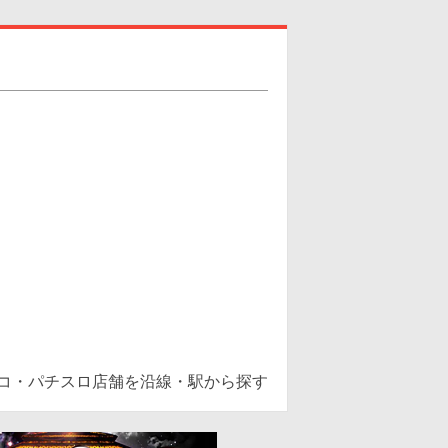
ンコ・パチスロ店舗を沿線・駅から探す