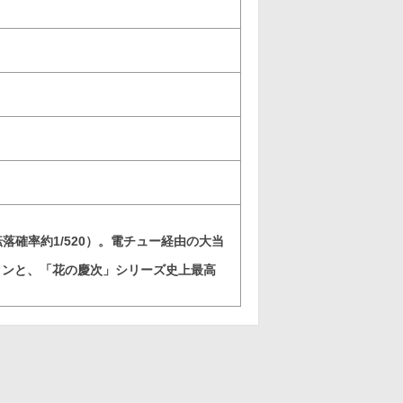
転落確率約1/520）。電チュー経由の大当
タンと、「花の慶次」シリーズ史上最高