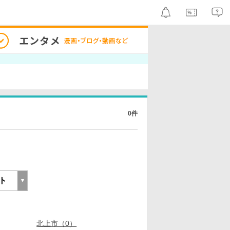
0件
北上市（0）