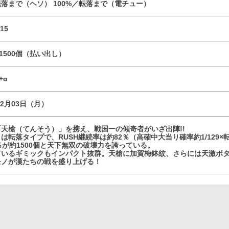
転落まで（ヘソ） 100%／転落まで（電チュー）
15
～1500個（払い出し）
+α
02月03日（月）
天槍（てんそう）」を携え、戦国一の傾奇者がいざ出陣!!
は転落タイプで、RUSH継続率は約82％（高確中大当り確率約1/129×
％が約1500個と天下無双の破壊力を誇っている。
ているギミックもインパクト抜群。天槍に加賀梅鉢紋、さらには天激ボ
モノが漢たちの戦を盛り上げる！