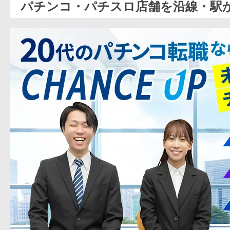
パチンコ・パチスロ店舗を沿線・駅