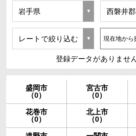
現在地から
登録データがありませ
盛岡市
宮古市
（0）
（0）
花巻市
北上市
（0）
（0）
遠野市
一関市