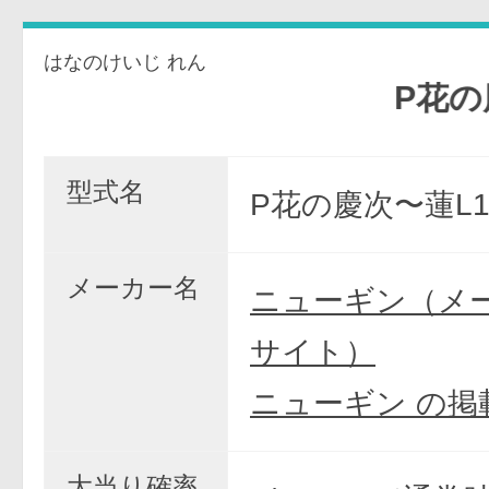
はなのけいじ れん
P花の慶次
型式名
P花の慶次〜蓮L1
メーカー名
ニューギン（メ
サイト）
ニューギン の掲
大当り確率