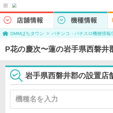
DMMぱちタウン
パチンコ・パチスロ機種情報
P花の慶次〜蓮の岩手県西磐井
岩手県西磐井郡の設置店