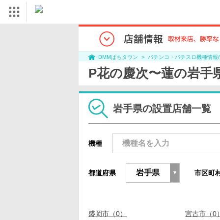
パチンコ・パチスロ機種情報
DMMぱちタウン
P花の慶次〜蓮の岩手
岩手県の設置店舗一覧
機種
都道府県
市区町
盛岡市（0）
宮古市（0