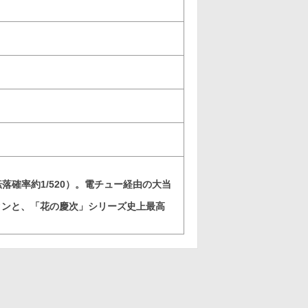
転落確率約1/520）。電チュー経由の大当
タンと、「花の慶次」シリーズ史上最高