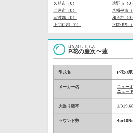
久慈市（0）
遠野市（0
二戸市（0）
八幡平市（
紫波郡（0）
和賀郡（0
上閉伊郡（0）
下閉伊郡（
はなのけいじ れん
P花の慶次〜蓮
型式名
P花の慶
メーカー名
ニュー
ニューギ
大当り確率
1/319
ラウンド数
4or1