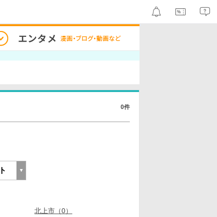
0件
北上市（0）