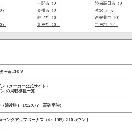
）
一関市（0）
陸前高田市（0）
0）
奥州市（0）
滝沢市（0）
）
胆沢郡（0）
西磐井郡（0）
0）
九戸郡（0）
二戸郡（0）
次〜蓮L16-V
ギン（メーカー公式サイト）
ン の掲載機種一覧
.68（通常時） 1/129.77（高確率時）
0Rorランクアップボーナス（4～10R）×10カウント