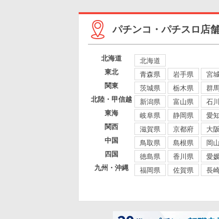
パチンコ・パチスロ店
北海道
北海道
東北
青森県
岩手県
宮
関東
茨城県
栃木県
群
北陸・甲信越
新潟県
富山県
石
東海
岐阜県
静岡県
愛
関西
滋賀県
京都府
大
中国
鳥取県
島根県
岡
四国
徳島県
香川県
愛
九州・沖縄
福岡県
佐賀県
長