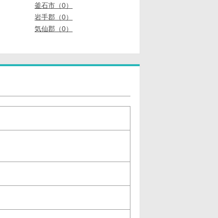
釜石市（0）
岩手郡（0）
気仙郡（0）