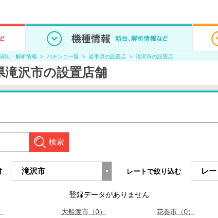
/演出・解析情報
パチンコ一覧
岩手県の設置店
滝沢市の設置店
県滝沢市の設置店舗
検索
村
レートで絞り込む
登録データがありません
）
大船渡市（0）
花巻市（0）