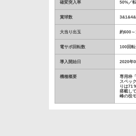
確変突入率
50%／
賞球数
3&1&4&
大当り出玉
約600
電サポ回転数
100回転
導入開始日
2020年
機種概要
専用枠「
スペック
りは71
搭載し
峰の役