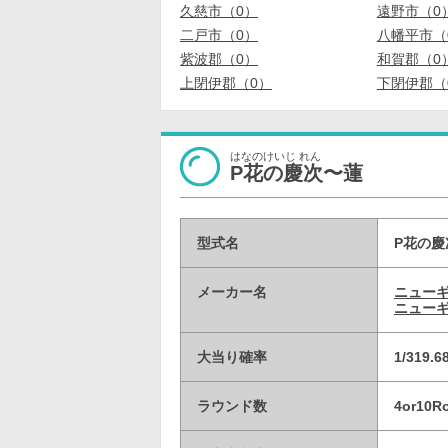
久慈市（0）
遠野市（0
二戸市（0）
八幡平市（
紫波郡（0）
和賀郡（0
上閉伊郡（0）
下閉伊郡（
はなのけいじ れん
P花の慶次〜蓮
型式名
P花の慶
メーカー名
ニュー
ニューギ
大当り確率
1/319
ラウンド数
4or1