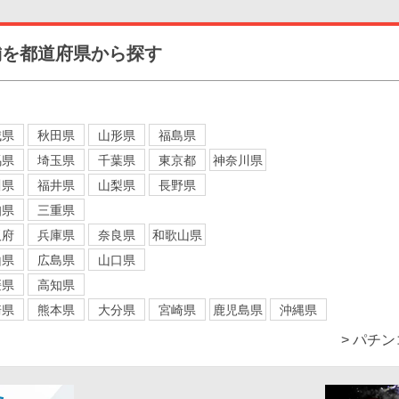
舗を都道府県から探す
城県
秋田県
山形県
福島県
馬県
埼玉県
千葉県
東京都
神奈川県
川県
福井県
山梨県
長野県
知県
三重県
阪府
兵庫県
奈良県
和歌山県
山県
広島県
山口県
媛県
高知県
崎県
熊本県
大分県
宮崎県
鹿児島県
沖縄県
> パチ