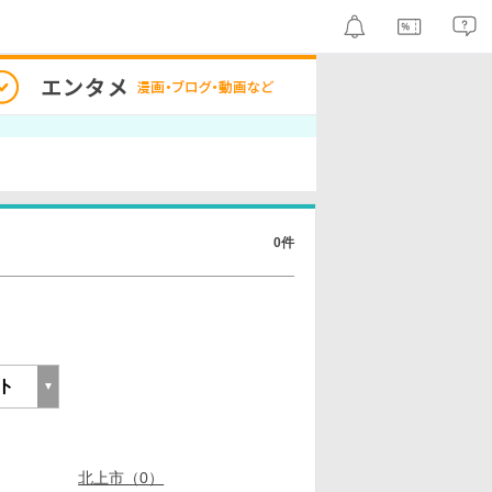
0件
北上市（0）