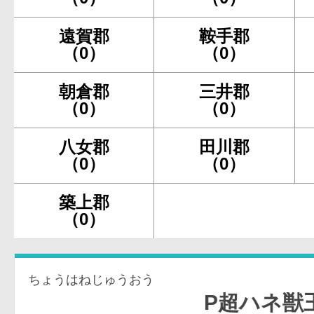
遠賀郡
鞍手郡
（0）
（0）
朝倉郡
三井郡
（0）
（0）
八女郡
田川郡
（0）
（0）
築上郡
（0）
ちょうはねじゅうおう
P超ハネ獣王