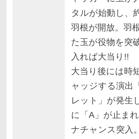
タルが始動し、約1
羽根が開放。羽
た玉が役物を突
入れば大当り!!
大当り後には時
ャッジする演出
レット」が発生
に「A」が止ま
ナチャンス突入