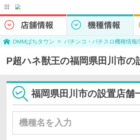
DMMぱちタウン
パチンコ・パチスロ機種情報
P超ハネ獣王の福岡県田川市の
福岡県田川市の設置店舗