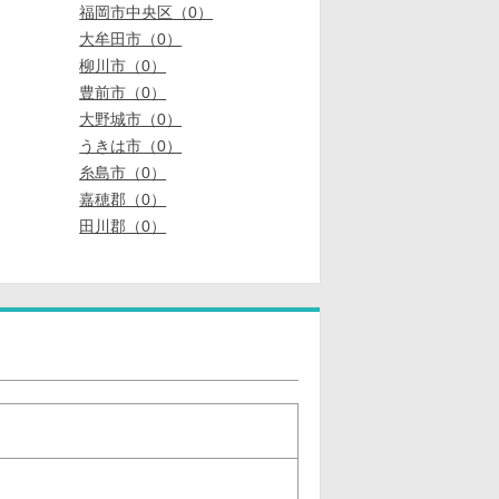
福岡市中央区（0）
大牟田市（0）
柳川市（0）
豊前市（0）
大野城市（0）
うきは市（0）
糸島市（0）
嘉穂郡（0）
田川郡（0）