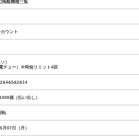
の掲載機種一覧
×9カウント
ヘソ）
（電チュー）※時短リミット4回
2&4&5&2&14
r1008個（払い出し）
0回転
06月07日（月）