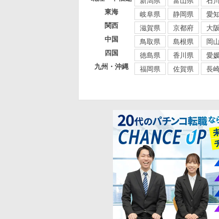
新潟県
富山県
石
東海
岐阜県
静岡県
愛
関西
滋賀県
京都府
大
中国
鳥取県
島根県
岡
四国
徳島県
香川県
愛
九州・沖縄
福岡県
佐賀県
長