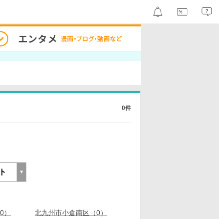
0件
0）
北九州市小倉南区（0）