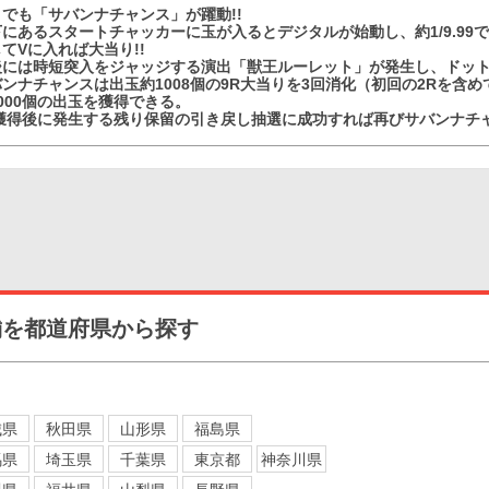
でも「サバンナチャンス」が躍動!!
にあるスタートチャッカーに玉が入るとデジタルが始動し、約1/9.9
てVに入れば大当り!!
後には時短突入をジャッジする演出「獣王ルーレット」が発生し、ドット
ンナチャンスは出玉約1008個の9R大当りを3回消化（初回の2Rを含
000個の出玉を獲得できる。
個獲得後に発生する残り保留の引き戻し抽選に成功すれば再びサバンナチャ
舗を都道府県から探す
城県
秋田県
山形県
福島県
馬県
埼玉県
千葉県
東京都
神奈川県