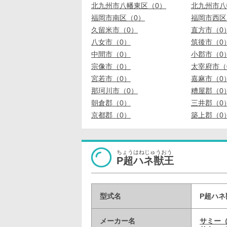
北九州市八幡東区（0）
北九州市八
福岡市南区（0）
福岡市西区
久留米市（0）
直方市（0
八女市（0）
筑後市（0
中間市（0）
小郡市（0
宗像市（0）
太宰府市（
宮若市（0）
嘉麻市（0
那珂川市（0）
糟屋郡（0
朝倉郡（0）
三井郡（0
京都郡（0）
築上郡（0
ちょうはねじゅうおう
P超ハネ獣王
型式名
P超ハネ
メーカー名
サミー