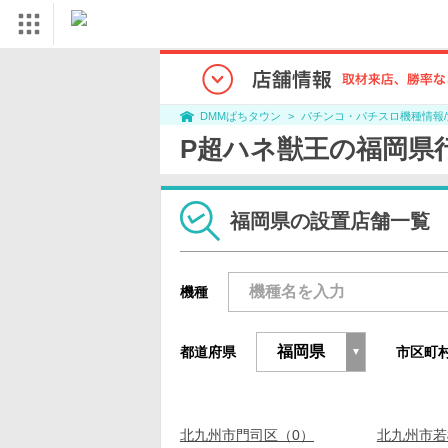
パチンコ・パチスロ機種情報
DMMぱちタウン
P超ハネ獣王の福岡県
福岡県の設置店舗一覧
機種
都道府県
市区町
北九州市門司区（0）
北九州市若