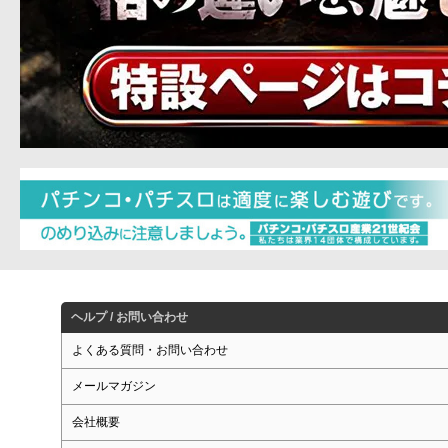
ヘルプ / お問い合わせ
よくある質問・お問い合わせ
メールマガジン
会社概要