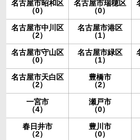
名古屋市昭和区
名古屋市瑞穂区
（0）
（0）
名古屋市中川区
名古屋市港区
（2）
（1）
名古屋市守山区
名古屋市緑区
（0）
（1）
名古屋市天白区
豊橋市
（2）
（2）
一宮市
瀬戸市
（4）
（0）
春日井市
豊川市
（2）
（0）