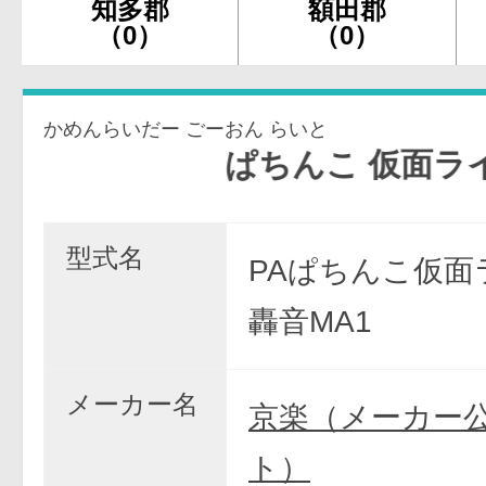
知多郡
額田郡
（0）
（0）
かめんらいだー ごーおん らいと
ぱちんこ 仮面ライダー GO-O
型式名
PAぱちんこ仮面
轟音MA1
メーカー名
京楽（メーカー
ト）