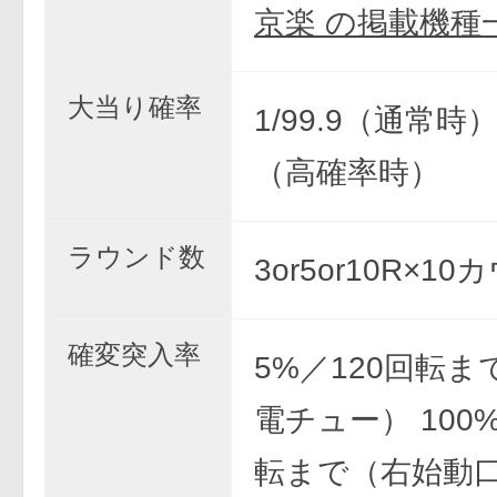
京楽 の掲載機種
大当り確率
1/99.9（通常時） 
（高確率時）
ラウンド数
3or5or10R×1
確変突入率
5%／120回転ま
電チュー） 100%
転まで（右始動