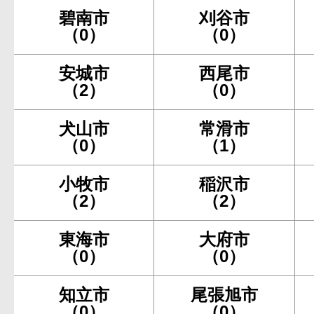
碧南市
刈谷市
（0）
（0）
安城市
西尾市
（2）
（0）
犬山市
常滑市
（0）
（1）
小牧市
稲沢市
（2）
（2）
東海市
大府市
（0）
（0）
知立市
尾張旭市
（0）
（0）