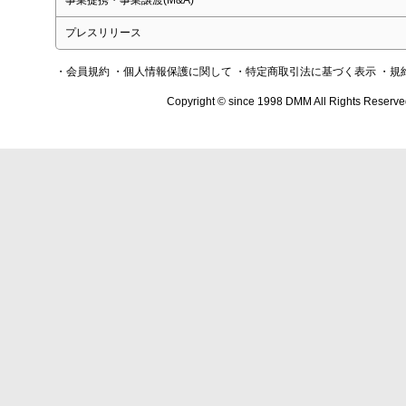
事業提携・事業譲渡(M&A)
プレスリリース
・会員規約
・個人情報保護に関して
・特定商取引法に基づく表示
・規
Copyright © since 1998 DMM All Rights Reserve