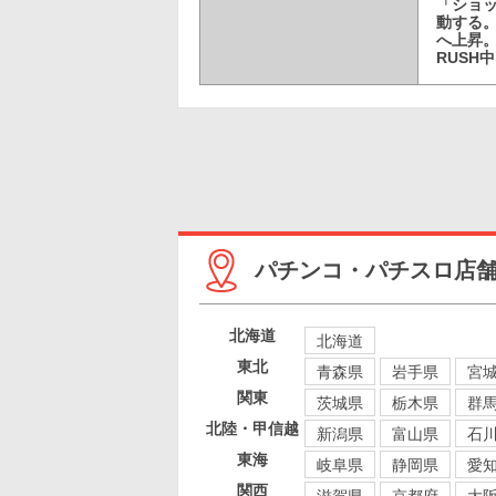
「ショッ
動する。
へ上昇。
RUSH
パチンコ・パチスロ店
北海道
北海道
東北
青森県
岩手県
宮
関東
茨城県
栃木県
群
北陸・甲信越
新潟県
富山県
石
東海
岐阜県
静岡県
愛
関西
滋賀県
京都府
大