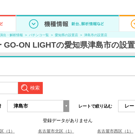
/演出・解析情報
パチンコ一覧
愛知県の設置店
津島市の設置店
GO-ON LIGHTの愛知県津島市の設
検索
村
レートで絞り込む
登録データがありません
区（1）
名古屋市北区（1）
名古屋市西区（1）