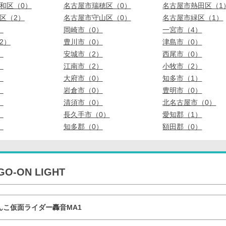
和区（0）
名古屋市瑞穂区（0）
名古屋市熱田区（1
区（2）
名古屋市守山区（0）
名古屋市緑区（1）
）
岡崎市（0）
一宮市（4）
2）
豊川市（0）
津島市（0）
）
安城市（2）
西尾市（0）
）
江南市（2）
小牧市（2）
）
大府市（0）
知多市（1）
）
岩倉市（0）
豊明市（0）
）
清須市（0）
北名古屋市（0）
）
長久手市（0）
愛知郡（1）
）
知多郡（0）
額田郡（0）
-ON LIGHT
んこ仮面ライダー轟音MA1