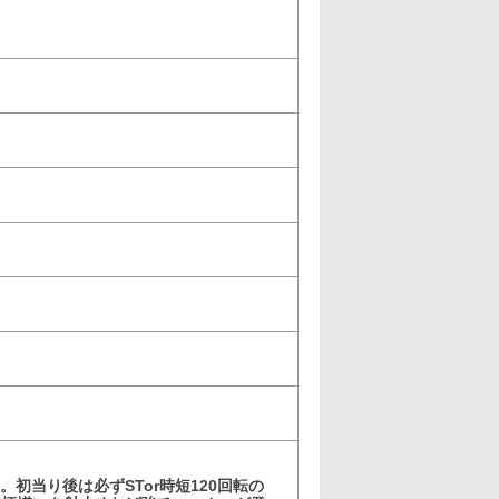
初当り後は必ずSTor時短120回転の