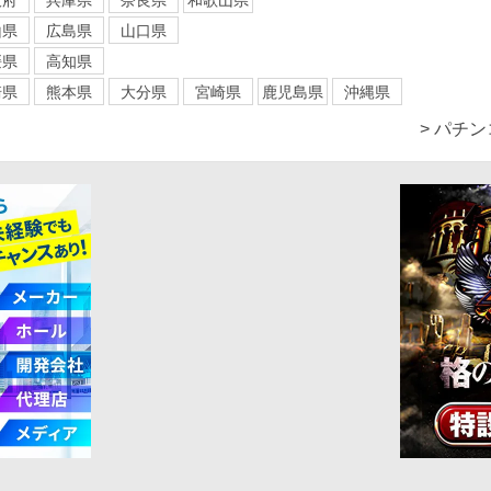
山県
広島県
山口県
媛県
高知県
崎県
熊本県
大分県
宮崎県
鹿児島県
沖縄県
> パチ