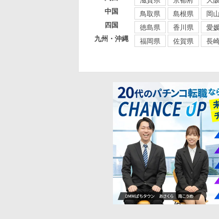
中国
鳥取県
島根県
岡
四国
徳島県
香川県
愛
九州・沖縄
福岡県
佐賀県
長