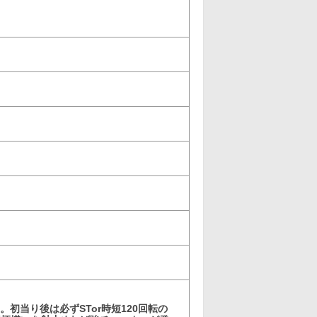
初当り後は必ずSTor時短120回転の