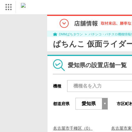
パチンコ・パチスロ機種情報
DMMぱちタウン
ぱちんこ 仮面ライダー 
愛知県の設置店舗一覧
機種
都道府県
市区町
名古屋市千種区（0）
名古屋市東