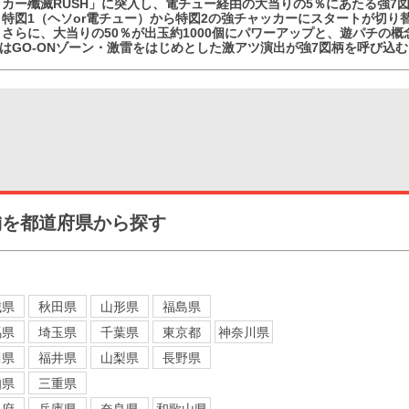
カー殲滅RUSH」に突入し、電チュー経由の大当りの5％にあたる強7
特図1（ヘソor電チュー）から特図2の強チャッカーにスタートが切り替
さらに、大当りの50％が出玉約1000個にパワーアップと、遊パチの
中はGO-ONゾーン・激雷をはじめとした激アツ演出が強7図柄を呼び込む!
舗を都道府県から探す
城県
秋田県
山形県
福島県
馬県
埼玉県
千葉県
東京都
神奈川県
川県
福井県
山梨県
長野県
知県
三重県
阪府
兵庫県
奈良県
和歌山県