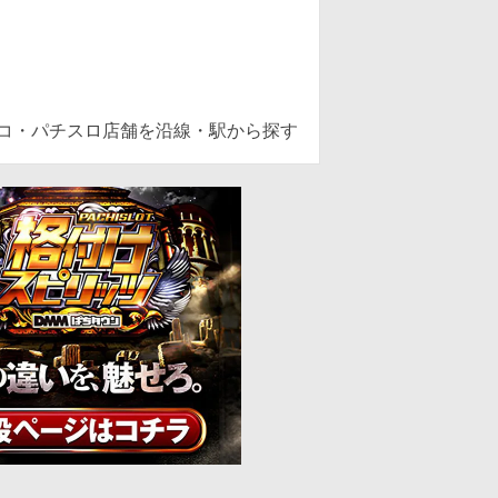
ンコ・パチスロ店舗を沿線・駅から探す