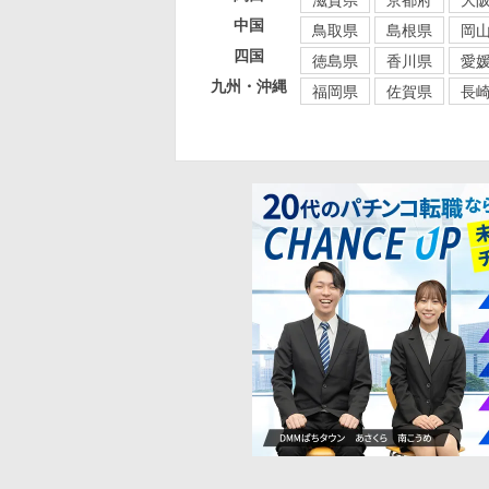
中国
鳥取県
島根県
岡
四国
徳島県
香川県
愛
九州・沖縄
福岡県
佐賀県
長