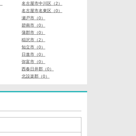
）
名古屋市中川区（2）
名古屋市名東区（0）
瀬戸市（0）
碧南市（0）
蒲郡市（0）
稲沢市（2）
知立市（0）
日進市（0）
弥富市（0）
西春日井郡（0）
北設楽郡（0）