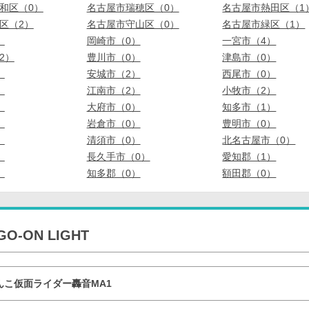
和区（0）
名古屋市瑞穂区（0）
名古屋市熱田区（1
区（2）
名古屋市守山区（0）
名古屋市緑区（1）
）
岡崎市（0）
一宮市（4）
2）
豊川市（0）
津島市（0）
）
安城市（2）
西尾市（0）
）
江南市（2）
小牧市（2）
）
大府市（0）
知多市（1）
）
岩倉市（0）
豊明市（0）
）
清須市（0）
北名古屋市（0）
）
長久手市（0）
愛知郡（1）
）
知多郡（0）
額田郡（0）
-ON LIGHT
んこ仮面ライダー轟音MA1