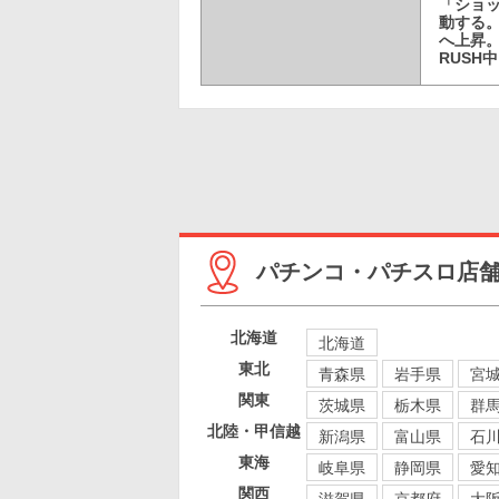
「ショッ
動する。
へ上昇。
RUSH
パチンコ・パチスロ店
北海道
北海道
東北
青森県
岩手県
宮
関東
茨城県
栃木県
群
北陸・甲信越
新潟県
富山県
石
東海
岐阜県
静岡県
愛
関西
滋賀県
京都府
大