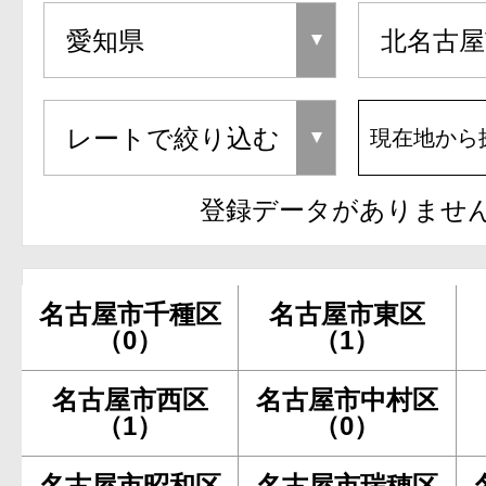
現在地から
登録データがありませ
名古屋市千種区
名古屋市東区
（0）
（1）
名古屋市西区
名古屋市中村区
（1）
（0）
名古屋市昭和区
名古屋市瑞穂区