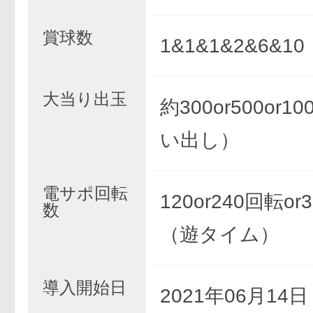
賞球数
1&1&1&2&6&10
大当り出玉
約300or500or1
い出し）
電サポ回転
120or240回転or
数
（遊タイム）
導入開始日
2021年06月14