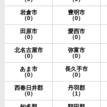
岩倉市
豊明市
（0）
（0）
田原市
愛西市
（0）
（0）
北名古屋市
弥富市
（0）
（0）
あま市
長久手市
（0）
（0）
西春日井郡
丹羽郡
（0）
（1）
知多郡
額田郡