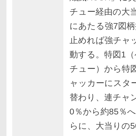
チュー経由の大
にあたる強7図
止めれば強チャ
動する。特図1（
チュー）から特
ャッカーにスタ
替わり、連チャ
0％から約85％
らに、大当りの5