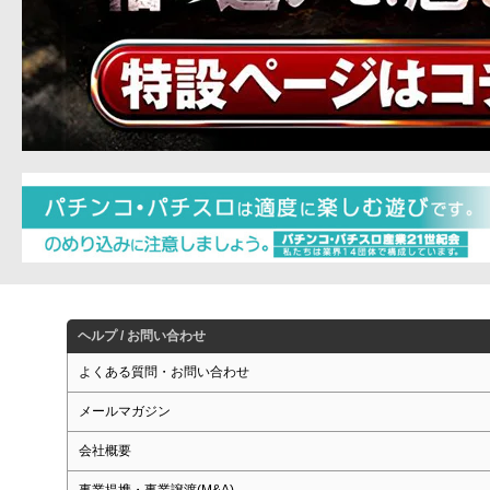
ヘルプ / お問い合わせ
よくある質問・お問い合わせ
メールマガジン
会社概要