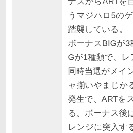
ナスからARTを
うマジハロ5の
踏襲している。
ボーナスBIGが3
Gが1種類で、レ
同時当選がメイ
ャ揃いやまじか
発生で、ARTを
る。ボーナス後
レンジに突入す