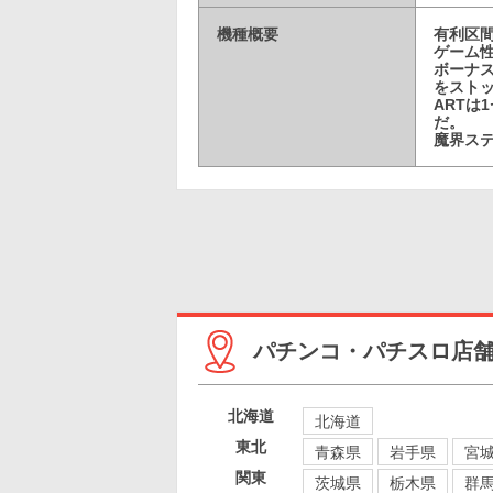
機種概要
有利区間
ゲーム
ボーナス
をスト
ARTは
だ。
魔界ス
パチンコ・パチスロ店
北海道
北海道
東北
青森県
岩手県
宮
関東
茨城県
栃木県
群