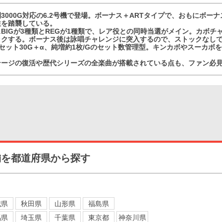
3000G対応の6.2号機で登場。ボーナス＋ARTタイプで、おもにボー
性を踏襲している。
BIGが3種類とREGが1種類で、レア役との同時当選がメイン。カボチ
ックする。ボーナス後は詠唱チャレンジに突入するので、ストックなしで
1セット30G＋α、純増約1枚/Gのセット数管理型。キンカボやスーカボ
テージの復活や歴代シリーズの全楽曲が搭載されている点も、ファン必
舗を都道府県から探す
城県
秋田県
山形県
福島県
馬県
埼玉県
千葉県
東京都
神奈川県