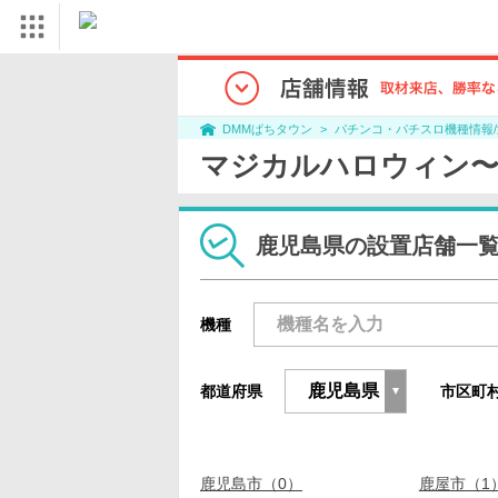
パチンコ・パチスロ機種情報
DMMぱちタウン
マジカルハロウィン〜Tr
鹿児島県の設置店舗一
機種
都道府県
市区町
鹿児島市（0）
鹿屋市（1