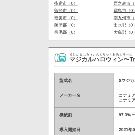
指宿市（0）
西之表市（
曽於市（0）
霧島市（0
奄美市（0）
南九州市（
薩摩郡（0）
出水郡（0
熊毛郡（0）
大島郡（0
まじかるはろうぃんとりっくおあとりーと
マジカルハロウィン〜Trick
型式名
Sマジカ
メーカー名
コナミ
コナミア
機械割
97.3% 
導入開始日
2021年