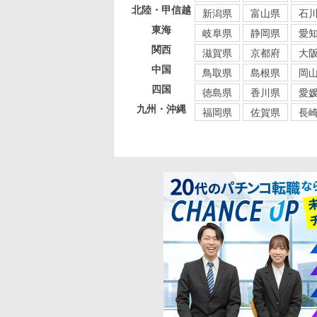
北陸・甲信越
新潟県
富山県
石
東海
岐阜県
静岡県
愛
関西
滋賀県
京都府
大
中国
鳥取県
島根県
岡
四国
徳島県
香川県
愛
九州・沖縄
福岡県
佐賀県
長