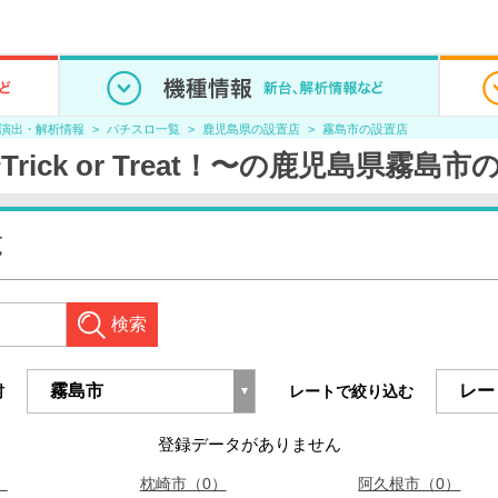
/演出・解析情報
パチスロ一覧
鹿児島県の設置店
霧島市の設置店
ick or Treat！〜の鹿児島県霧島
覧
検索
村
レートで絞り込む
登録データがありません
）
枕崎市（0）
阿久根市（0）