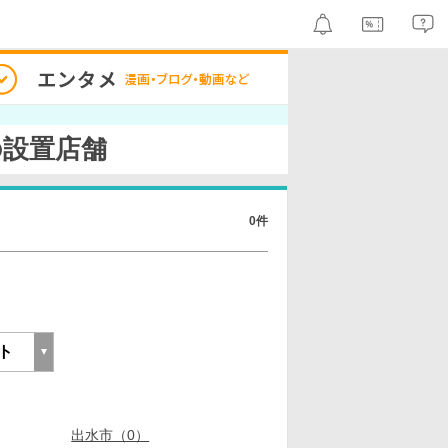
市の設置店舗
0件
出水市（0）