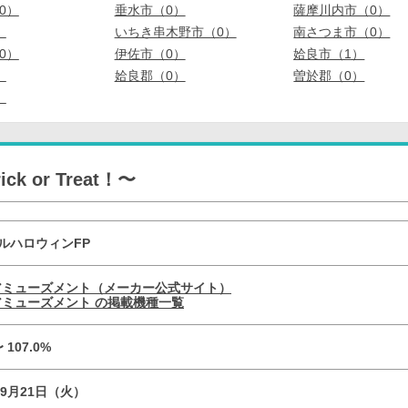
0）
垂水市（0）
薩摩川内市（0）
）
いちき串木野市（0）
南さつま市（0）
0）
伊佐市（0）
姶良市（1）
）
姶良郡（0）
曽於郡（0）
）
 or Treat！〜
ルハロウィンFP
アミューズメント（メーカー公式サイト）
ミューズメント の掲載機種一覧
〜 107.0%
09月21日（火）