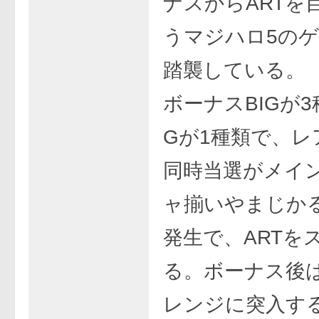
ナスからARTを
うマジハロ5の
踏襲している。
ボーナスBIGが3
Gが1種類で、レ
同時当選がメイ
ャ揃いやまじか
発生で、ARTを
る。ボーナス後
レンジに突入す