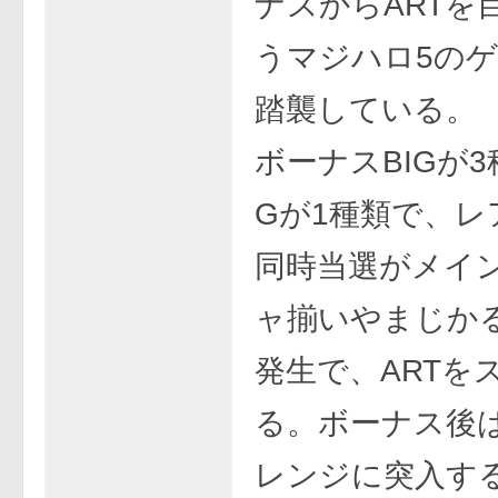
ナスからARTを
うマジハロ5の
踏襲している。
ボーナスBIGが3
Gが1種類で、レ
同時当選がメイ
ャ揃いやまじか
発生で、ARTを
る。ボーナス後
レンジに突入す