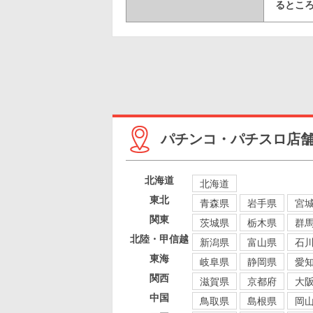
るとこ
パチンコ・パチスロ店
北海道
北海道
東北
青森県
岩手県
宮
関東
茨城県
栃木県
群
北陸・甲信越
新潟県
富山県
石
東海
岐阜県
静岡県
愛
関西
滋賀県
京都府
大
中国
鳥取県
島根県
岡