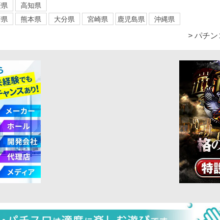
媛県
高知県
崎県
熊本県
大分県
宮崎県
鹿児島県
沖縄県
> パチ