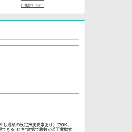
目梨郡（0）
。
目押し必須の設定推測要素あり）でOK。
枚獲得できる“ヒキ”次第で枚数が若干変動す