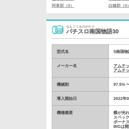
阿寒郡（0）
白糠郡（0
なんごくものがたり
パチスロ南国物語30
型式名
S南国物語
メーカー名
アムテ
アムテッ
機械割
97.5% 
導入開始日
2022年
機種概要
蝶が光
スペッ
ボーナス
BIGは