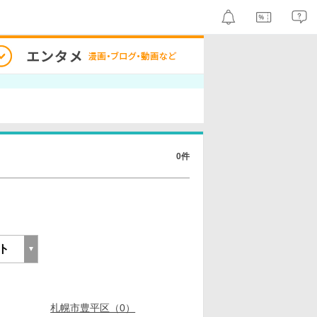
0件
札幌市豊平区（0）