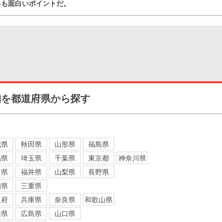
ろも面白いポイントだ。
舗を都道府県から探す
城県
秋田県
山形県
福島県
馬県
埼玉県
千葉県
東京都
神奈川県
川県
福井県
山梨県
長野県
知県
三重県
阪府
兵庫県
奈良県
和歌山県
山県
広島県
山口県