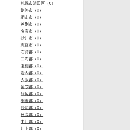
札幌市清田区（0）
釧路市（0）
網走市（0）
芦別市（0）
名寄市（0）
砂川市（0）
恵庭市（0）
石狩郡（0）
二海郡（0）
瀬棚郡（0）
岩内郡（0）
夕張郡（0）
留萌郡（0）
利尻郡（0）
網走郡（0）
沙流郡（0）
日高郡（0）
中川郡（0）
川上郡（0）