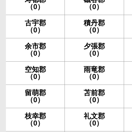
（0）
（0）
古宇郡
積丹郡
（0）
（0）
余市郡
夕張郡
（0）
（0）
空知郡
雨竜郡
（0）
（0）
留萌郡
苫前郡
（0）
（0）
枝幸郡
礼文郡
（0）
（0）