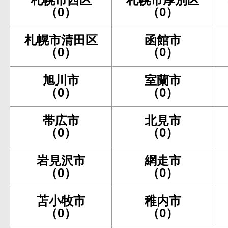
（0）
（0）
札幌市清田区
函館市
（0）
（0）
旭川市
室蘭市
（0）
（0）
帯広市
北見市
（0）
（0）
岩見沢市
網走市
（0）
（0）
苫小牧市
稚内市
（0）
（0）