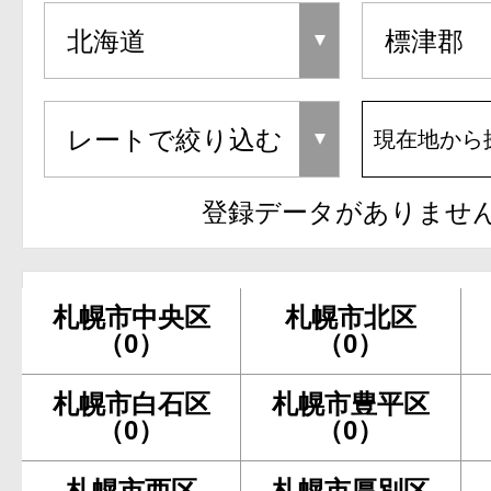
現在地から
登録データがありませ
札幌市中央区
札幌市北区
（0）
（0）
札幌市白石区
札幌市豊平区
（0）
（0）
札幌市西区
札幌市厚別区