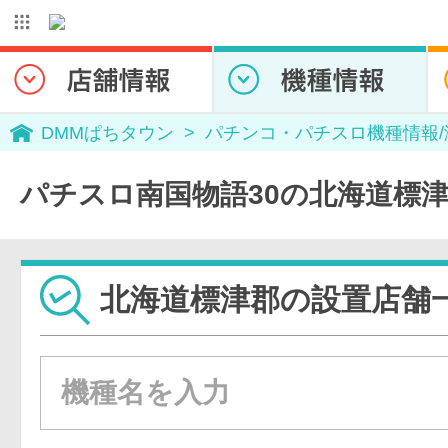
DMMぱちタウン
パチンコ・パチスロ機種情報
パチスロ南国物語30の北海道標
北海道標津郡の設置店舗