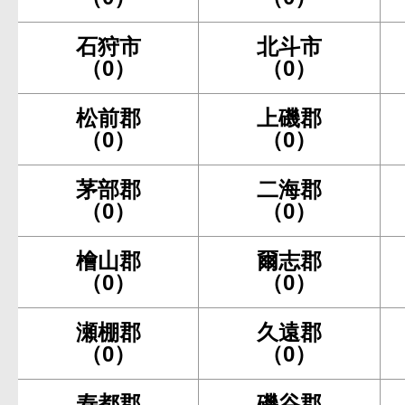
石狩市
北斗市
（0）
（0）
松前郡
上磯郡
（0）
（0）
茅部郡
二海郡
（0）
（0）
檜山郡
爾志郡
（0）
（0）
瀬棚郡
久遠郡
（0）
（0）
寿都郡
磯谷郡