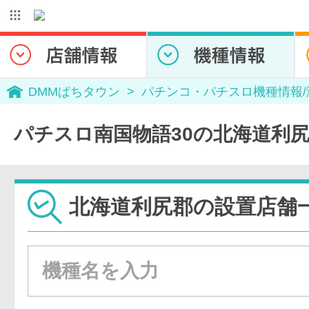
DMMぱちタウン
パチンコ・パチスロ機種情報
パチスロ南国物語30の北海道利
北海道利尻郡の設置店舗