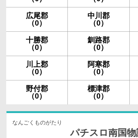
広尾郡
中川郡
（0）
（0）
十勝郡
釧路郡
（0）
（0）
川上郡
阿寒郡
（0）
（0）
野付郡
標津郡
（0）
（0）
なんごくものがたり
パチスロ南国物語30