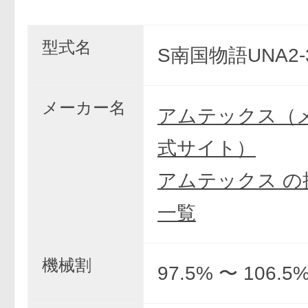
型式名
S南国物語UNA2-
メーカー名
アムテックス（
式サイト）
アムテックス の
一覧
機械割
97.5% 〜 106.5