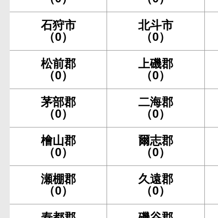
石狩市
北斗市
（0）
（0）
松前郡
上磯郡
（0）
（0）
茅部郡
二海郡
（0）
（0）
檜山郡
爾志郡
（0）
（0）
瀬棚郡
久遠郡
（0）
（0）
寿都郡
磯谷郡