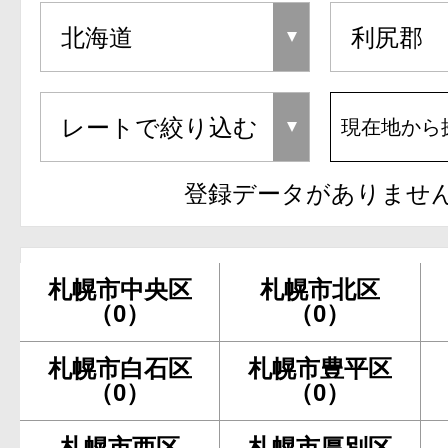
現在地から
登録データがありませ
札幌市中央区
札幌市北区
（0）
（0）
札幌市白石区
札幌市豊平区
（0）
（0）
札幌市西区
札幌市厚別区