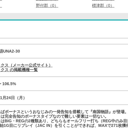
）
野付郡（0）
標津郡（0）
UNA2-30
ックス（メーカー公式サイト）
クス の掲載機種一覧
〜 106.5%
01月24日（月）
ればボーナスというおなじみの一発告知を搭載して『南国物語』が登場
クは完全告知のボーナスタイプなので難しい要素は一切ない。
はBIG・REGの2種類あり、どちらもオールフリー打ち（REG中のみ
開始1G目にリプレイ（JAC IN）を引くことができれば、MAXで271