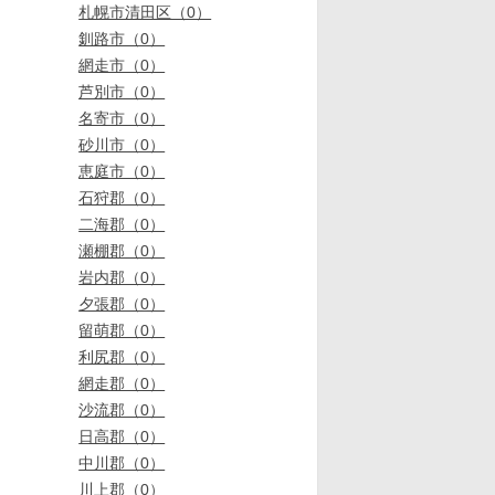
札幌市清田区（0）
釧路市（0）
網走市（0）
芦別市（0）
名寄市（0）
砂川市（0）
恵庭市（0）
石狩郡（0）
二海郡（0）
瀬棚郡（0）
岩内郡（0）
夕張郡（0）
留萌郡（0）
利尻郡（0）
網走郡（0）
沙流郡（0）
日高郡（0）
中川郡（0）
川上郡（0）