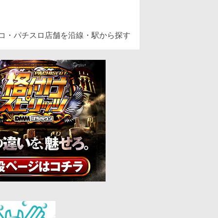
ンコ・パチスロ店舗を沿線・駅から探す