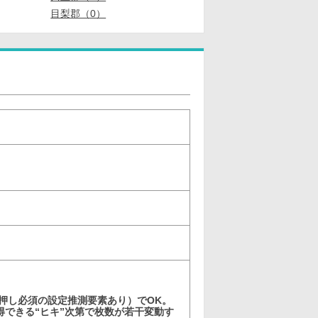
目梨郡（0）
。
目押し必須の設定推測要素あり）でOK。
枚獲得できる“ヒキ”次第で枚数が若干変動す