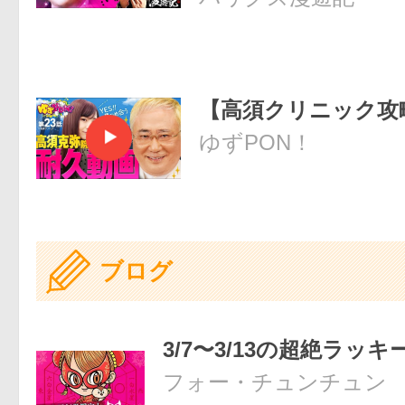
【高須クリニック攻
ゆずPON！
ブログ
3/7〜3/13の超絶ラッキ
フォー・チュンチュン