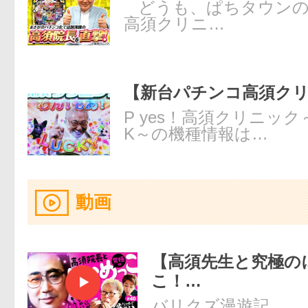
どうも、ぱちタウン
高須クリニ…
【新台パチンコ高須ク
P yes！高須クリニック
K～の機種情報は…
動画
【高須先生と究極の
こ！…
バリクズ漫遊記