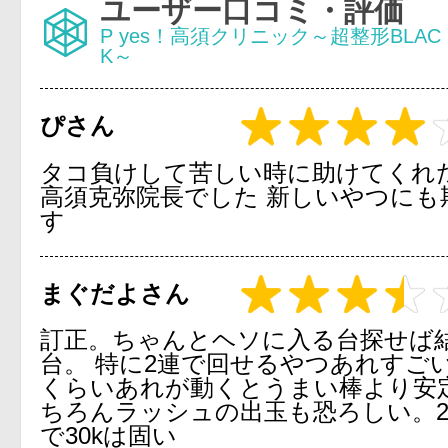
ユーザー口コミ・評価
P yes！高須クリニック～超整形BLAC
K～
ぴさん
タコ負けして苦しい時に助けてくれ
高須克弥院長でした 新しいやつにも
す
まぐだよさん
訂正。ちゃんとヘソに入る台探せば
台。 特に2連で回せるやつあれすごい
くらいあれが動くとうまい棒より安定
ちろんラッシュの出玉も恐ろしい。2
で30kは固い