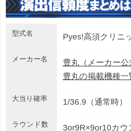
型式名
Pyes!高須クリニ
メーカー名
豊丸（メーカー公
豊丸の掲載機種一
大当り確率
1/36.9（通常時）
ラウンド数
3or9R×9or10カ