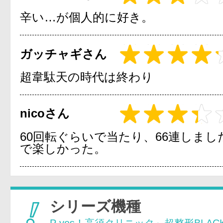
辛い…が個人的に好き。
ガッチャギさん
超韋駄天の時代は終わり
nicoさん
60回転ぐらいで当たり、66連しまし
で楽しかった。
シリーズ機種
P yes！高須クリニック～超整形BLAC