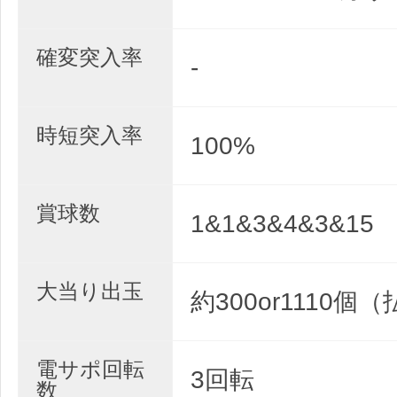
確変突入率
-
時短突入率
100%
賞球数
1&1&3&4&3&15
大当り出玉
約300or1110個
電サポ回転
3回転
数