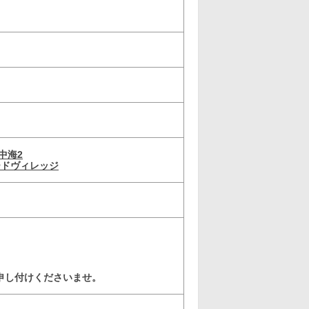
中海2
ードヴィレッジ
申し付けくださいませ。