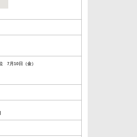
3位 7月10日（金）
]