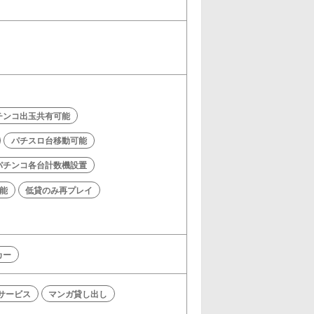
チンコ出玉共有可能
パチスロ台移動可能
パチンコ各台計数機設置
能
低貸のみ再プレイ
カー
サービス
マンガ貸し出し