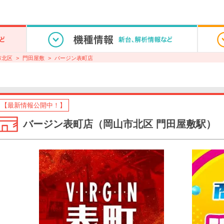
市北区
門田屋敷
バージン表町店
【最新情報公開中！】
バージン表町店（岡山市北区 門田屋敷駅）