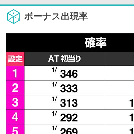
ボーナス出現率