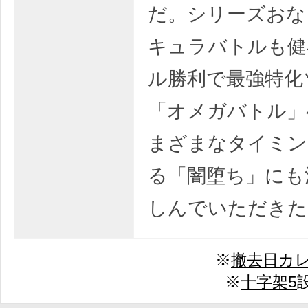
だ。シリーズおな
キュラバトルも健
ル勝利で最強特化
「オメガバトル」
まざまなタイミン
る「闇堕ち」にも
しんでいただきた
※
撤去日カ
※
十字架5