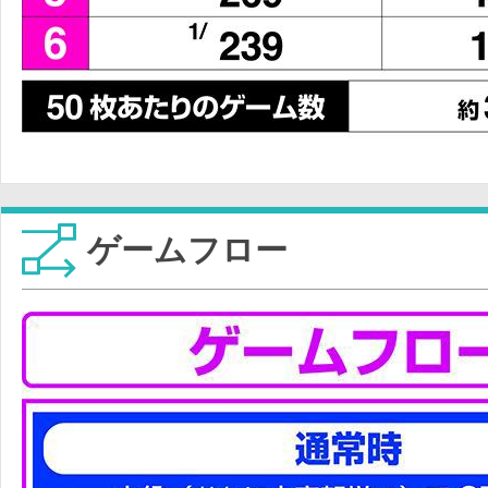
ゲームフロー