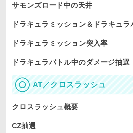
サモンズロード中の天井
ドラキュラミッション＆ドラキュラ
ドラキュラミッション突入率
ドラキュラバトル中のダメージ抽選
AT／クロスラッシュ
クロスラッシュ概要
CZ抽選