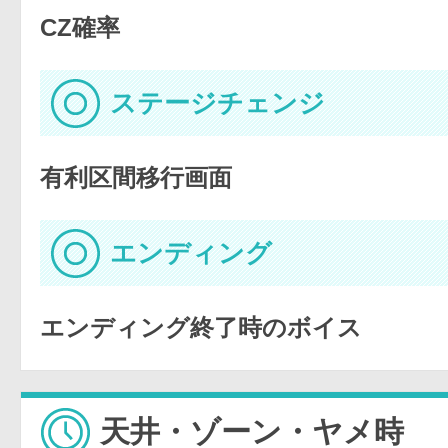
CZ確率
ステージチェンジ
有利区間移行画面
エンディング
エンディング終了時のボイス
天井・ゾーン・ヤメ時