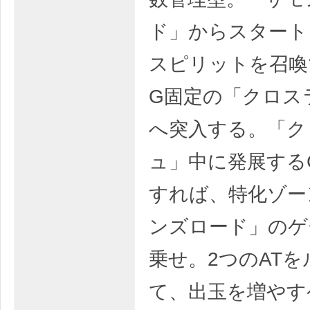
ド」からスタート
スピリットを召喚
G固定の「クロス
へ突入する。「ク
ュ」中に発展する
すれば、特化ゾー
ンズロード」のゲ
乗せ。2つのAT
て、出玉を増やす