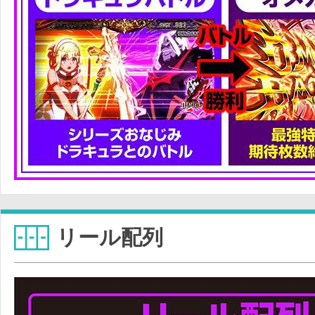
リール配列