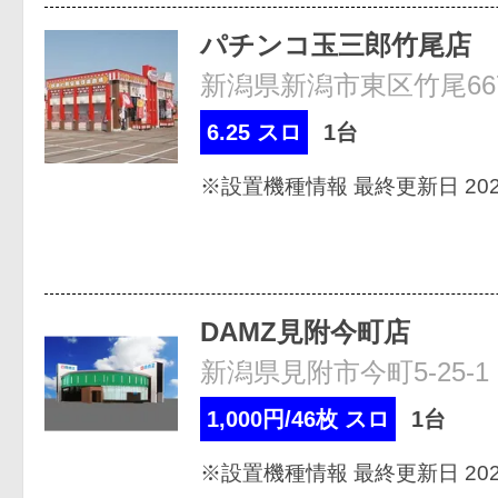
パチンコ玉三郎竹尾店
新潟県新潟市東区竹尾66
6.25 スロ
1台
※設置機種情報 最終更新日 2026
DAMZ見附今町店
新潟県見附市今町5-25-1
1,000円/46枚 スロ
1台
※設置機種情報 最終更新日 2026