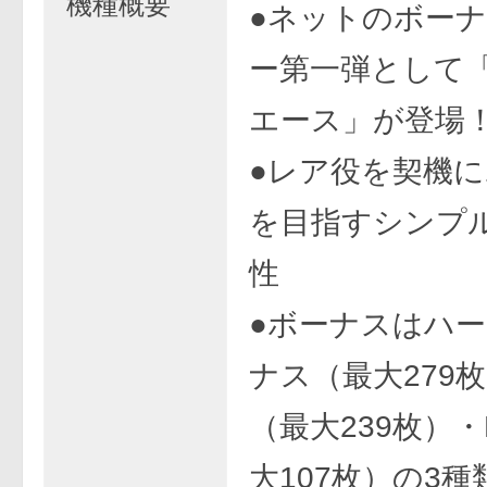
機種概要
●ネットのボー
ー第一弾として
エース」が登場
●レア役を契機
を目指すシンプ
性
●ボーナスはハ
ナス（最大279枚
（最大239枚）・
大107枚）の3