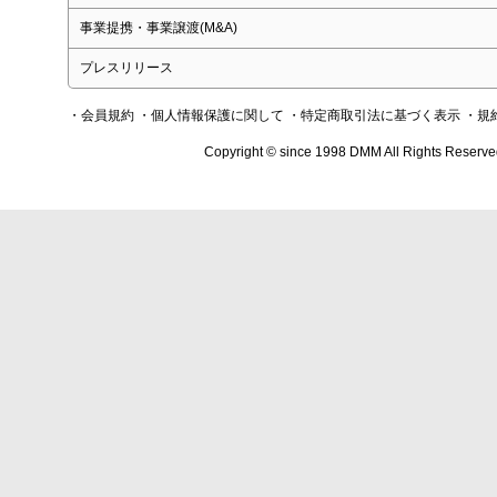
事業提携・事業譲渡(M&A)
プレスリリース
・会員規約
・個人情報保護に関して
・特定商取引法に基づく表示
・規
Copyright © since 1998 DMM All Rights Reserve