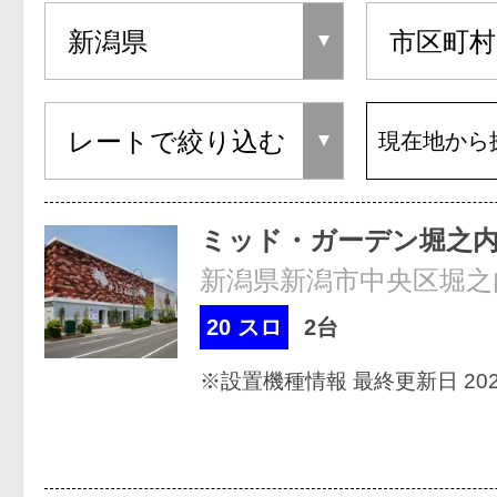
現在地から
ミッド・ガーデン堀之
新潟県新潟市中央区堀之内
20 スロ
2台
※設置機種情報 最終更新日 2026