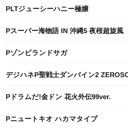
PLTジューシーハニー極嬢
Pスーパー海物語 IN 沖縄5 夜桜超旋風
Pゾンビランドサガ
デジハネP聖戦士ダンバイン2 ZEROSO
Pドラムだ!金ドン 花火外伝99ver.
Pニュートキオ ハカマタイプ