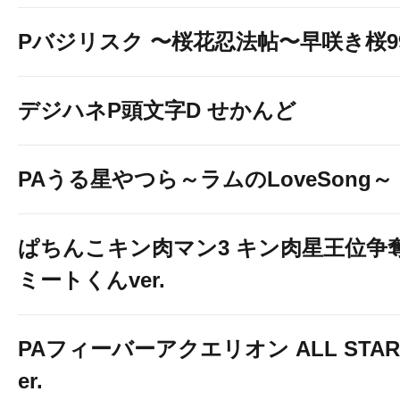
◆◆竹尾店のフロアマップ
Pバジリスク 〜桜花忍法帖〜早咲き桜99v
デジハネP頭文字D せかんど
PAうる星やつら～ラムのLoveSong～
ぱちんこキン肉マン3 キン肉星王位争奪
ミートくんver.
PAフィーバーアクエリオン ALL STARS
er.