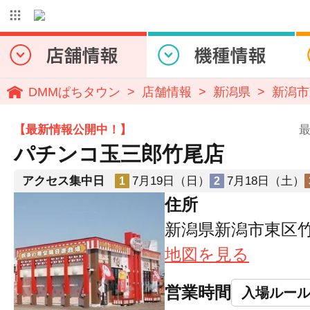
DMMぱちタウン
店舗情報
新潟県
新潟市
【最新情報公開中！】
最
パチンコ玉三郎竹尾店
アクセス集中日
7月19日（日）
7月18日（土）
1
2
住所
新潟県新潟市東区竹
地図を見る
営業時間
入場ルー