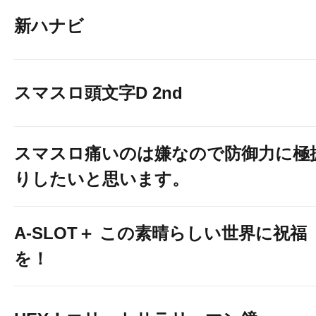
新ハナビ
スマスロ頭文字D 2nd
スマスロ痛いのは嫌なので防御力に極
りしたいと思います。
A-SLOT＋ この素晴らしい世界に祝福
を！