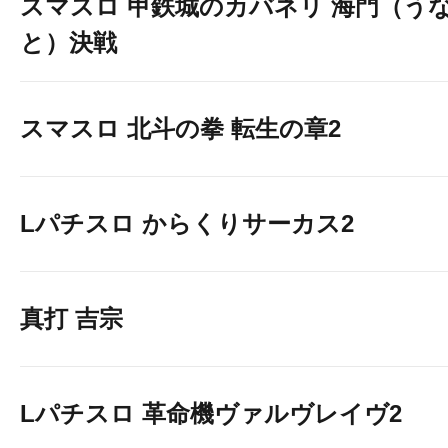
スマスロ 甲鉄城のカバネリ 海門（う
と）決戦
スマスロ 北斗の拳 転生の章2
Lパチスロ からくりサーカス2
真打 吉宗
Lパチスロ 革命機ヴァルヴレイヴ2