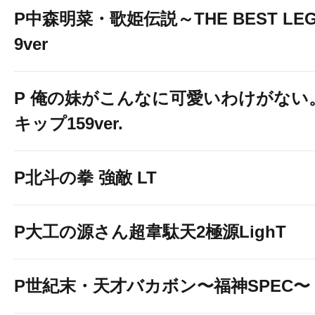
P中森明菜・歌姫伝説～THE BEST LEG
9ver
P 俺の妹がこんなに可愛いわけがない。
キップ159ver.
P北斗の拳 強敵 LT
P大工の源さん超韋駄天2極源LighT
P世紀末・天才バカボン〜福神SPEC〜