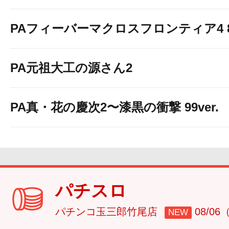
PAフィーバーマクロスフロンティア4 88
PA元祖大工の源さん2
PA真・花の慶次2〜漆黒の衝撃 99ver.
パチスロ
パチンコ玉三郎竹尾店
08/0
NEW
【～お知らせ～】