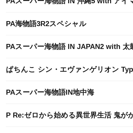
PAスーパー海物語 IN 沖縄5 with ア
PA海物語3R2スペシャル
PAスーパー海物語 IN JAPAN2 with
ぱちんこ シン・エヴァンゲリオン Typ
PAスーパー海物語IN地中海
P Re:ゼロから始める異世界生活 鬼がかり