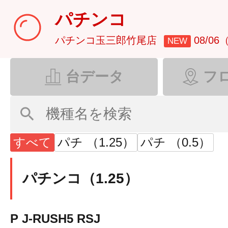
【本日8月8日(土)アツ姫取
パチンコ
パチンコ玉三郎竹尾店
08/0
NEW
台データ
フ
すべて
パチ （1.25）
パチ （0.5）
パチンコ（1.25）
P J-RUSH5 RSJ