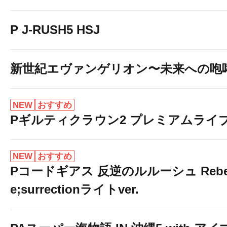
P J-RUSH5 HSJ
新世紀エヴァンゲリオン〜未来への咆
NEW
おすすめ
Pギルティクラウン2 プレミアムライ
NEW
おすすめ
Pコードギアス 反逆のルルーシュ Rebelli
e;surrectionライトver.