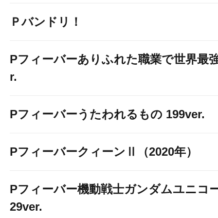
Ｐバンドリ！
【明日8月9日(日)来店ポイ
催予定】
Pフィーバーありふれた職業で世界最強 Li
r.
Pフィーバーうたわれるもの 199ver.
PフィーバークィーンⅡ（2020年）
Pフィーバー機動戦士ガンダムユニコー
29ver.