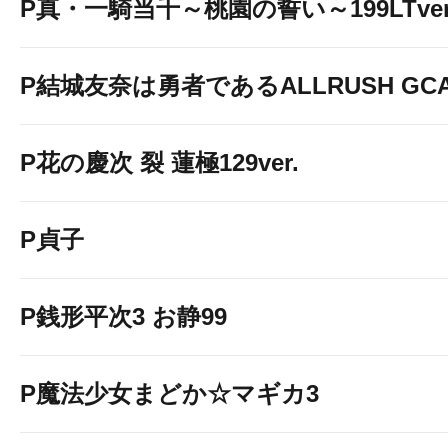
P真・一騎当千～桃園の誓い～199LTver
P結城友奈は勇者であるALLRUSH GCA
P花の慶次 裂 蓮極129ver.
P貞子
【最新の新台入替
P銭形平次3 お静99
P魔法少女まどか☆マギカ3