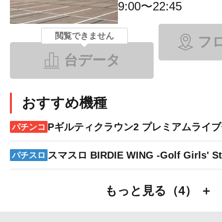
9:00〜22:45
閲覧できません
フ
台データ
おすすめ機種
Pギルティクラウン2 プレミアムライ
パチンコ
スマスロ BIRDIE WING -Golf Girls' St
パチスロ
もっと見る（4） ＋