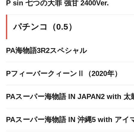
P sin 七つの大罪 強甘 2400Ver.
パチンコ（0.5）
PA海物語3R2スペシャル
PフィーバークィーンⅡ（2020年）
PAスーパー海物語 IN JAPAN2 with
PAスーパー海物語 IN 沖縄5 with ア