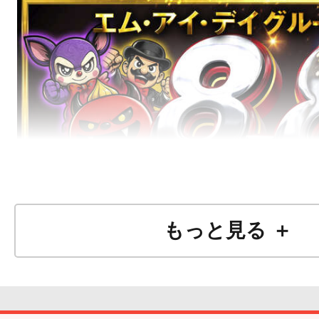
もっと見る ＋