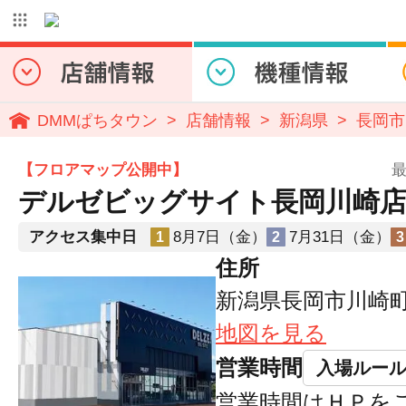
DMMぱちタウン
店舗情報
新潟県
長岡市
【フロアマップ公開中】
最
デルゼビッグサイト長岡川崎
アクセス集中日
8月7日（金）
7月31日（金）
1
2
3
住所
新潟県長岡市川崎町1
地図を見る
営業時間
入場ルー
営業時間はＨＰを