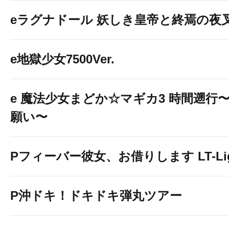
eラグナドール 妖しき皇帝と終焉の夜
e地獄少女7500Ver.
e 魔法少女まどか☆マギカ3 時間遡行
願い〜
Pフィーバー彼女、お借りします LT-Light
P沖ドキ！ドキドキ弾丸ツアー