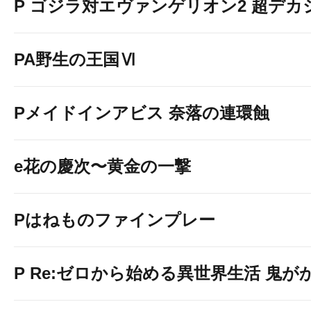
P ゴジラ対エヴァンゲリオン2 超デカ
PA野生の王国Ⅵ
Pメイドインアビス 奈落の連環蝕
e花の慶次〜黄金の一撃
Pはねものファインプレー
P Re:ゼロから始める異世界生活 鬼がかり 