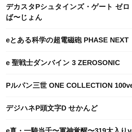
デカスタPシュタインズ・ゲート ゼロ
ば〜じょん
eとある科学の超電磁砲 PHASE NEXT
e 聖戦士ダンバイン 3 ZEROSONIC
Pルパン三世 ONE COLLECTION 100ve
デジハネP頭文字D せかんど
e真・一騎当千〜軍神覚醒〜319大入りve