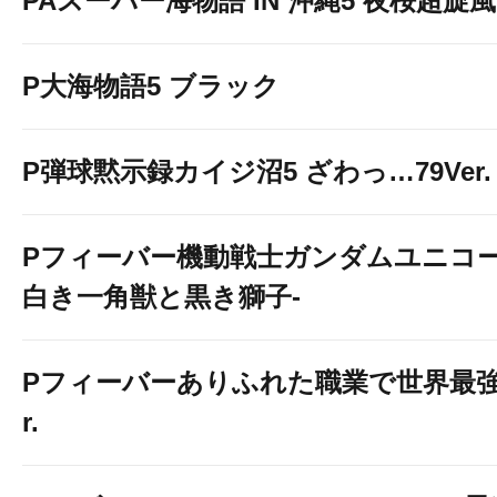
PAスーパー海物語 IN 沖縄5 夜桜超旋風 9
P大海物語5 ブラック
P弾球黙示録カイジ沼5 ざわっ…79Ver.
Pフィーバー機動戦士ガンダムユニコー
白き一角獣と黒き獅子-
Pフィーバーありふれた職業で世界最強 Li
r.