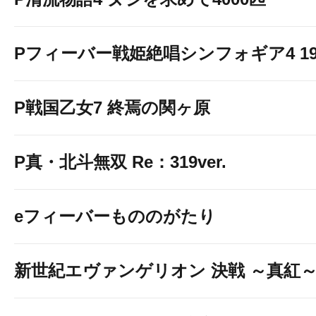
Pフィーバー戦姫絶唱シンフォギア4 199v
P戦国乙女7 終焉の関ヶ原
P真・北斗無双 Re：319ver.
eフィーバーもののがたり
新世紀エヴァンゲリオン 決戦 ～真紅