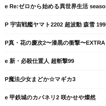
e Re:ゼロから始める異世界生活 seaso
P 宇宙戦艦ヤマト2202 超波動 森雪 199LT
P真・花の慶次2〜漆黒の衝撃〜EXTRA 
e 新・必殺仕置人 超斬撃99
P魔法少女まどか☆マギカ3
e 甲鉄城のカバネリ2 咲かせや燦然