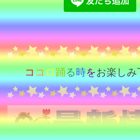
コ
コ
ロ
踊
る
時
を
お楽しみ