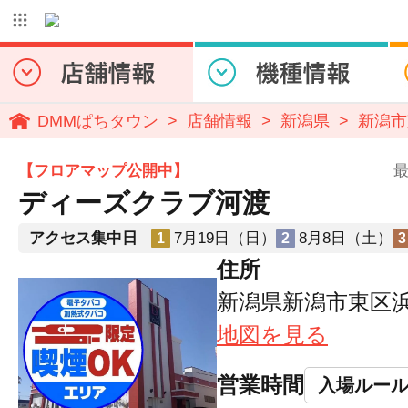
DMMぱちタウン
店舗情報
新潟県
新潟市
【フロアマップ公開中】
最
ディーズクラブ河渡
アクセス集中日
7月19日（日）
8月8日（土）
1
2
3
住所
新潟県新潟市東区浜谷
地図を見る
営業時間
入場ルー