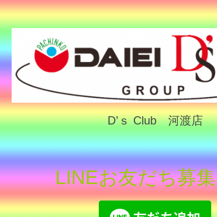
D’ｓ Club 河渡店
LINEお友だち募