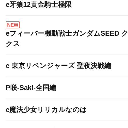
e牙狼12黄金騎士極限
NEW
eフィーバー機動戦士ガンダムSEED 
クス
e 東京リベンジャーズ 聖夜決戦編
P咲-Saki-全国編
e魔法少女リリカルなのは