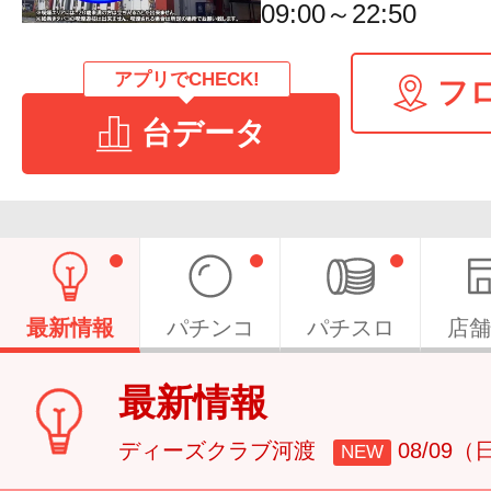
09:00～22:50
アプリでCHECK!
フ
台データ
最新情報
パチンコ
パチスロ
店舗
最新情報
ディーズクラブ河渡
08/09（
NEW