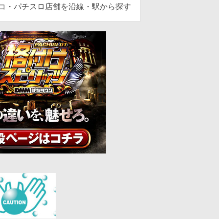
ンコ・パチスロ店舗を沿線・駅から探す