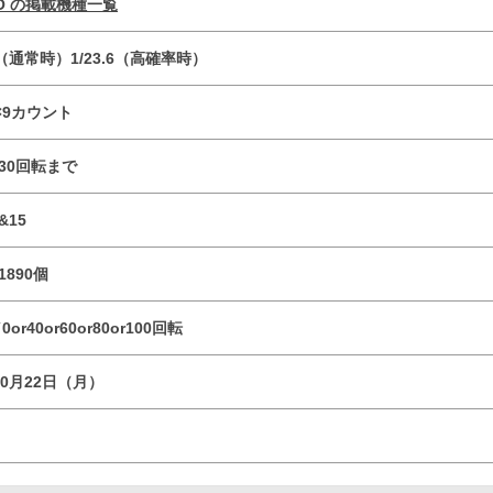
YO の掲載機種一覧
.2（通常時）1/23.6（高確率時）
R×9カウント
／30回転まで
&15
1890個
or40or60or80or100回転
10月22日（月）