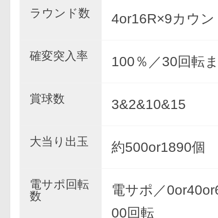
ラウンド数
4or16R×9カウ
確変突入率
100％／30回転
賞球数
3&2&10&15
大当り出玉
約500or1890個
電サポ回転
電サポ／0or40or6
数
00回転