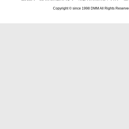
Copyright © since 1998 DMM All Rights Reserve