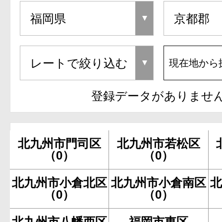
現在地から
登録データがありませ
北九州市門司区
北九州市若松区
（0）
（0）
北九州市小倉北区
北九州市小倉南区
（0）
（0）
北九州市八幡西区
福岡市東区