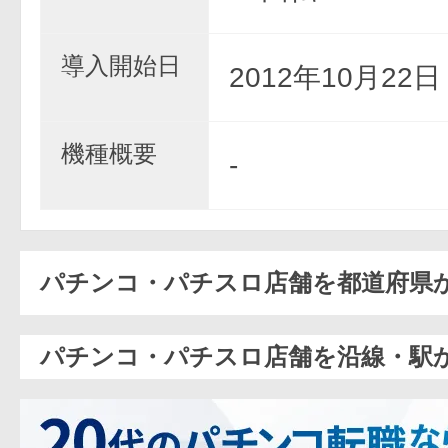
導入開始日
2012年10月22
機種概要
-
パチンコ・パチスロ店舗を都道府県
パチンコ・パチスロ店舗を沿線・駅