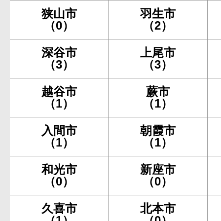
狭山市
羽生市
（0）
（2）
深谷市
上尾市
（3）
（3）
越谷市
蕨市
（1）
（1）
入間市
朝霞市
（1）
（1）
和光市
新座市
（0）
（0）
久喜市
北本市
（1）
（0）