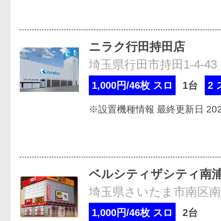
ニラク行田持田店
埼玉県行田市持田1-4-43
1,000円/46枚 スロ
1台
2
※設置機種情報 最終更新日 2026
ベルシティザシティ南
埼玉県さいたま市南区南浦
1,000円/46枚 スロ
2台