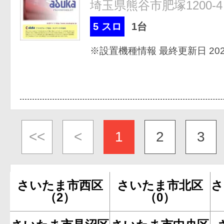
埼玉県熊谷市肥塚1200-4
5 スロ
1台
※設置機種情報 最終更新日 2026
<<
<
1
2
3
さいたま市西区
さいたま市北区
さ
（2）
（0）