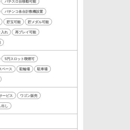
パチスロ台移動可能
パチンコ各台計数機設置
貯玉可能
貯メダル可能
り入れ
再プレイ可能
限
5円スロット喫煙可
スペース
駐輪場
駐車場
サービス
ワゴン販売
し出し