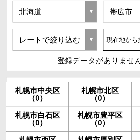
現在地から
登録データがありませ
札幌市中央区
札幌市北区
（0）
（0）
札幌市白石区
札幌市豊平区
（0）
（0）
札幌市西区
札幌市厚別区