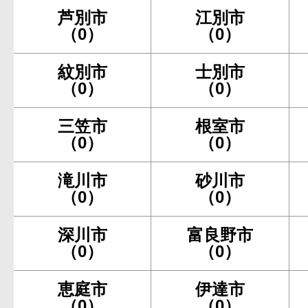
芦別市
江別市
（0）
（0）
紋別市
士別市
（0）
（0）
三笠市
根室市
（0）
（0）
滝川市
砂川市
（0）
（0）
深川市
富良野市
（0）
（0）
恵庭市
伊達市
（0）
（0）