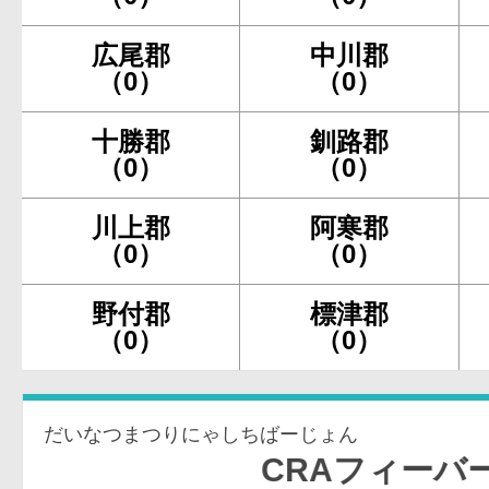
広尾郡
中川郡
（0）
（0）
十勝郡
釧路郡
（0）
（0）
川上郡
阿寒郡
（0）
（0）
野付郡
標津郡
（0）
（0）
だいなつまつりにゃしちばーじょん
CRAフィーバー大夏祭り 