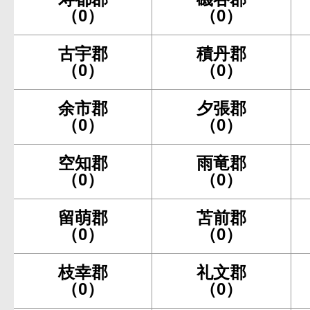
（0）
（0）
古宇郡
積丹郡
（0）
（0）
余市郡
夕張郡
（0）
（0）
空知郡
雨竜郡
（0）
（0）
留萌郡
苫前郡
（0）
（0）
枝幸郡
礼文郡
（0）
（0）