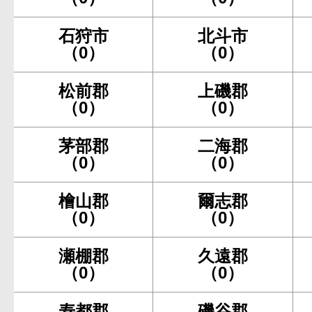
石狩市
北斗市
（0）
（0）
松前郡
上磯郡
（0）
（0）
茅部郡
二海郡
（0）
（0）
檜山郡
爾志郡
（0）
（0）
瀬棚郡
久遠郡
（0）
（0）
寿都郡
磯谷郡