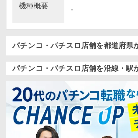
機種概要
-
パチンコ・パチスロ店舗を都道府県
パチンコ・パチスロ店舗を沿線・駅