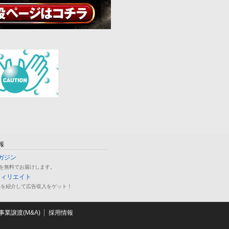
報
ガジン
を無料でお届けします。
フィリエイト
品を紹介して広告収入をゲット！
業譲渡(M&A)
採用情報