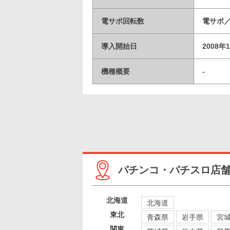
電サポ回転数
電サポ／
導入開始日
2008年
機種概要
-
パチンコ・パチスロ店
北海道
北海道
東北
青森県
岩手県
宮
関東