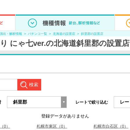
/演出・解析情報
パチンコ一覧
北海道の設置店
斜里郡の設置店
り にゃ七ver.の北海道斜里郡の設置
検索
村
レートで絞り込む
登録データがありません
（0）
札幌市東区（0）
札幌市白石区（0）