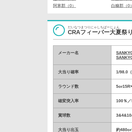
阿寒郡（0）
白糠郡（0
だいなつまつりにゃしちばーじょん
CRAフィーバー大夏祭り 
メーカー名
SANK
SANK
大当り確率
1/98.
ラウンド数
5or15
確変突入率
100％
賞球数
3&4&10
大当り出玉
約480or