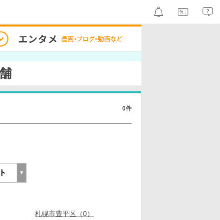
店舗
0件
札幌市豊平区（0）