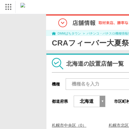
パチンコ・パチスロ機種情報
DMMぱちタウン
CRAフィーバー大夏祭
北海道の設置店舗一覧
機種
都道府県
市区町
札幌市中央区（0）
札幌市北区