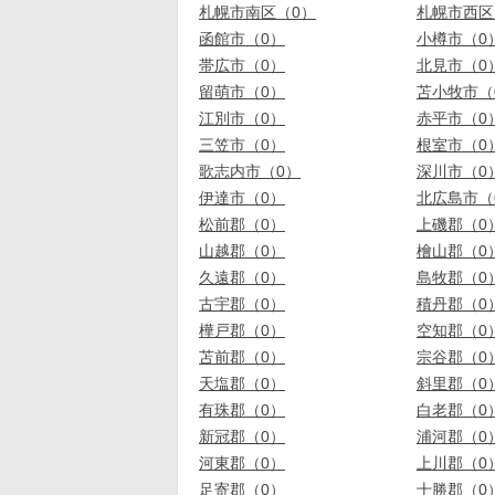
札幌市南区（0）
札幌市西区
函館市（0）
小樽市（0
帯広市（0）
北見市（0
留萌市（0）
苫小牧市（
江別市（0）
赤平市（0
三笠市（0）
根室市（0
歌志内市（0）
深川市（0
伊達市（0）
北広島市（
松前郡（0）
上磯郡（0
山越郡（0）
檜山郡（0
久遠郡（0）
島牧郡（0
古宇郡（0）
積丹郡（0
樺戸郡（0）
空知郡（0
苫前郡（0）
宗谷郡（0
天塩郡（0）
斜里郡（0
有珠郡（0）
白老郡（0
新冠郡（0）
浦河郡（0
河東郡（0）
上川郡（0
足寄郡（0）
十勝郡（0