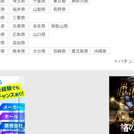
馬県
埼玉県
千葉県
東京都
神奈川県
川県
福井県
山梨県
長野県
知県
三重県
阪府
兵庫県
奈良県
和歌山県
山県
広島県
山口県
媛県
高知県
崎県
熊本県
大分県
宮崎県
鹿児島県
沖縄県
> パチ