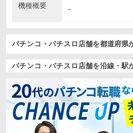
機種概要
-
パチンコ・パチスロ店舗を都道府県
パチンコ・パチスロ店舗を沿線・駅