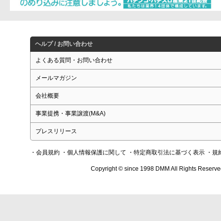
ヘルプ / お問い合わせ
よくある質問・お問い合わせ
メールマガジン
会社概要
事業提携・事業譲渡(M&A)
プレスリリース
・会員規約
・個人情報保護に関して
・特定商取引法に基づく表示
・規
Copyright © since 1998 DMM All Rights Reserve