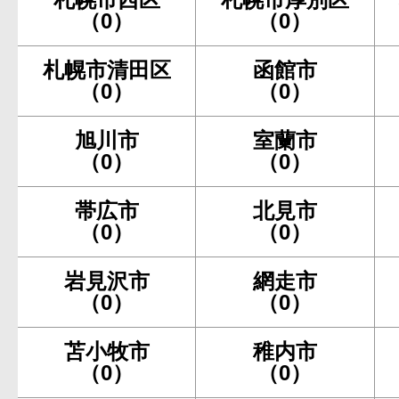
（0）
（0）
札幌市清田区
函館市
（0）
（0）
旭川市
室蘭市
（0）
（0）
帯広市
北見市
（0）
（0）
岩見沢市
網走市
（0）
（0）
苫小牧市
稚内市
（0）
（0）