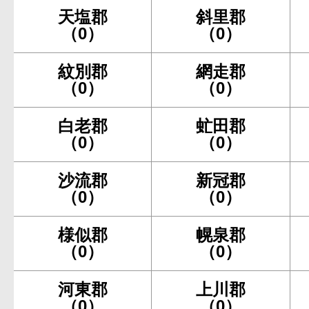
天塩郡
斜里郡
（0）
（0）
紋別郡
網走郡
（0）
（0）
白老郡
虻田郡
（0）
（0）
沙流郡
新冠郡
（0）
（0）
様似郡
幌泉郡
（0）
（0）
河東郡
上川郡
（0）
（0）