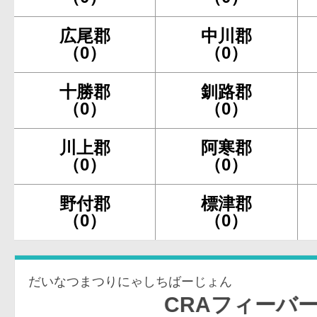
広尾郡
中川郡
（0）
（0）
十勝郡
釧路郡
（0）
（0）
川上郡
阿寒郡
（0）
（0）
野付郡
標津郡
（0）
（0）
だいなつまつりにゃしちばーじょん
CRAフィーバー大夏祭り 