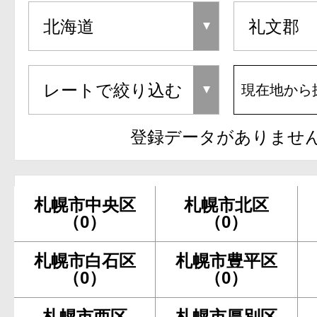
現在地から
登録データがありませ
札幌市中央区
札幌市北区
（0）
（0）
札幌市白石区
札幌市豊平区
（0）
（0）
札幌市西区
札幌市厚別区