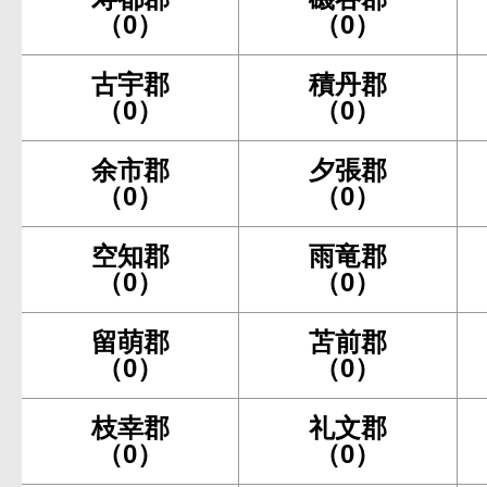
（0）
（0）
古宇郡
積丹郡
（0）
（0）
余市郡
夕張郡
（0）
（0）
空知郡
雨竜郡
（0）
（0）
留萌郡
苫前郡
（0）
（0）
枝幸郡
礼文郡
（0）
（0）