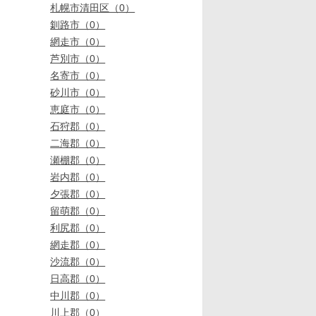
札幌市清田区（0）
釧路市（0）
網走市（0）
芦別市（0）
名寄市（0）
砂川市（0）
恵庭市（0）
石狩郡（0）
二海郡（0）
瀬棚郡（0）
岩内郡（0）
夕張郡（0）
留萌郡（0）
利尻郡（0）
網走郡（0）
沙流郡（0）
日高郡（0）
中川郡（0）
川上郡（0）