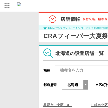
パチンコ・パチスロ機種情報
DMMぱちタウン
CRAフィーバー大夏祭
北海道の設置店舗一覧
機種
都道府県
市区町
札幌市中央区（0）
札幌市北区