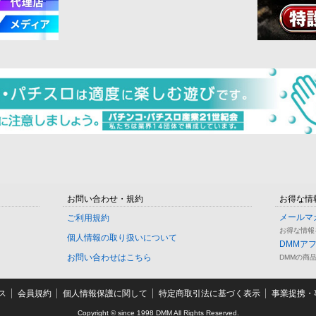
お問い合わせ・規約
お得な情
メールマ
ご利用規約
お得な情報
個人情報の取り扱いについて
DMMア
お問い合わせはこちら
DMMの商
ス
会員規約
個人情報保護に関して
特定商取引法に基づく表示
事業提携・事
Copyright © since 1998 DMM All Rights Reserved.