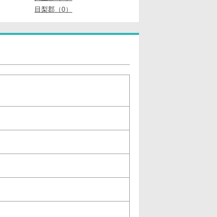
目梨郡（0）