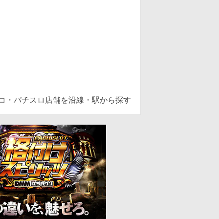
ンコ・パチスロ店舗を沿線・駅から探す