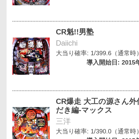
CR魁!!男塾
Daiichi
大当り確率: 1/399.6（通常時） 
導入開始日: 2015
CR爆走 大工の源さん外
だき編-マックス
三洋
大当り確率: 1/390.0（通常時） 