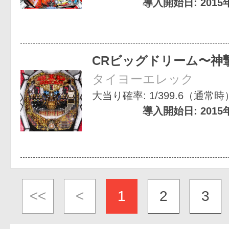
導入開始日: 2015
CRビッグドリーム〜神撃39
タイヨーエレック
大当り確率: 1/399.6（通常時） 
導入開始日: 2015
<<
<
1
2
3