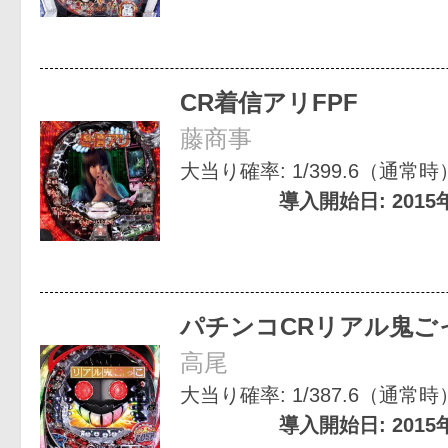
CR着信アリFPF
藤商事
大当り確率: 1/399.6（通常時） 
導入開始日: 2015
パチンコCRリアル鬼ごっこ
高尾
大当り確率: 1/387.6（通常時） 
導入開始日: 2015