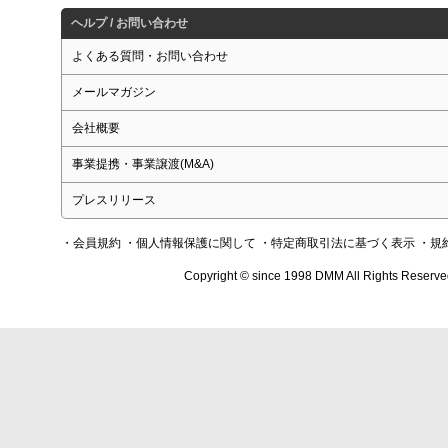
ヘルプ / お問い合わせ
よくある質問・お問い合わせ
メールマガジン
会社概要
事業提携・事業譲渡(M&A)
プレスリリース
・会員規約
・個人情報保護に関して
・特定商取引法に基づく表示
・規
Copyright © since 1998 DMM All Rights Reserve