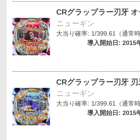
CRグラップラー刃牙 オー
ニューギン
大当り確率: 1/399.61（通常時）
導入開始日: 2015
CRグラップラー刃牙 刃牙
ニューギン
大当り確率: 1/399.61（通常時）
導入開始日: 2015