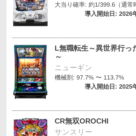
導入開始日: 2026
L無職転生～異世界行っ
～
ニューギン
機械割: 97.7% 〜 113.7%
導入開始日: 2025
CR無双OROCHI
サンスリー