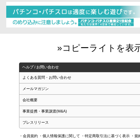
ヘルプ / お問い合わせ
よくある質問・お問い合わせ
メールマガジン
会社概要
事業提携・事業譲渡(M&A)
プレスリリース
・会員規約
・個人情報保護に関して
・特定商取引法に基づく表示
・規