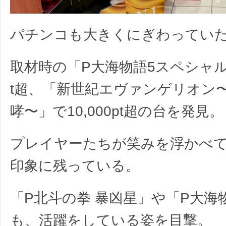
パチンコも大きくにぎわってい
取材時の「P大海物語5スペシャル」で
t超、「新世紀エヴァンゲリオン
哮〜」で10,000pt超の台を発見。
プレイヤーたちが笑みを浮かべ
印象に残っている。
「P北斗の拳 暴凶星」や「P大海
も、活躍をしている姿を目撃。