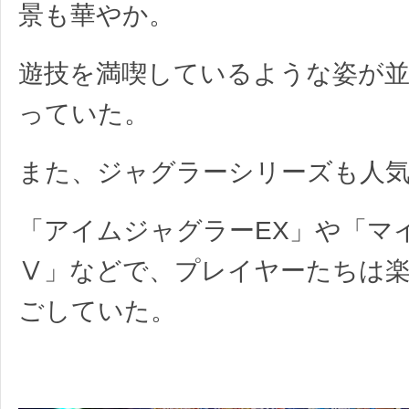
景も華やか。
遊技を満喫しているような姿が
っていた。
また、ジャグラーシリーズも人
「アイムジャグラーEX」や「マ
Ⅴ」などで、プレイヤーたちは
ごしていた。