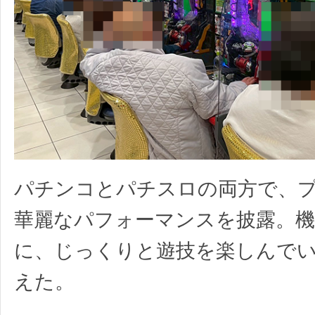
パチンコとパチスロの両方で、
華麗なパフォーマンスを披露。
に、じっくりと遊技を楽しんで
えた。