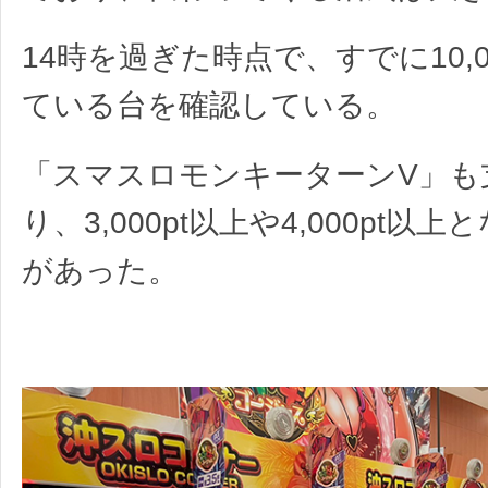
14時を過ぎた時点で、すでに10,0
ている台を確認している。
「スマスロモンキーターンV」も
り、3,000pt以上や4,000pt以
があった。