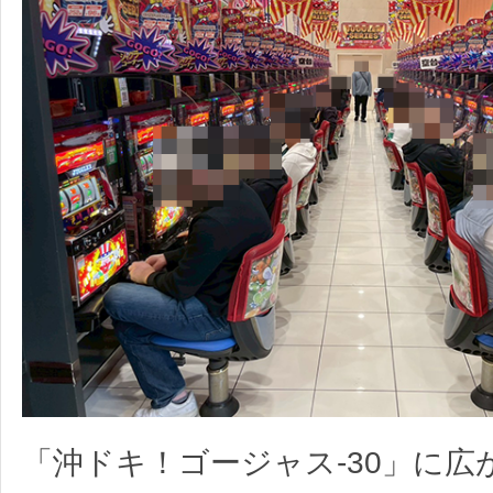
「沖ドキ！ゴージャス-30」に広