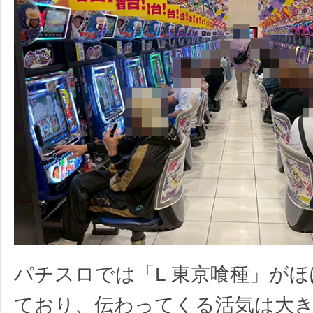
パチスロでは「L 東京喰種」が
ており、伝わってくる活気は大