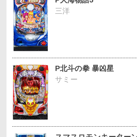
三洋
P北斗の拳 暴凶星
サミー
スマスロモンキーターン