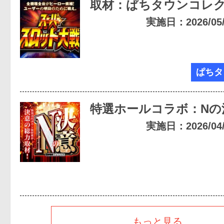
取材：ぱちタウンコレ
実施日：2026/05/0
ぱちタ
特選ホールコラボ：Nの
実施日：2026/04/2
もっと見る