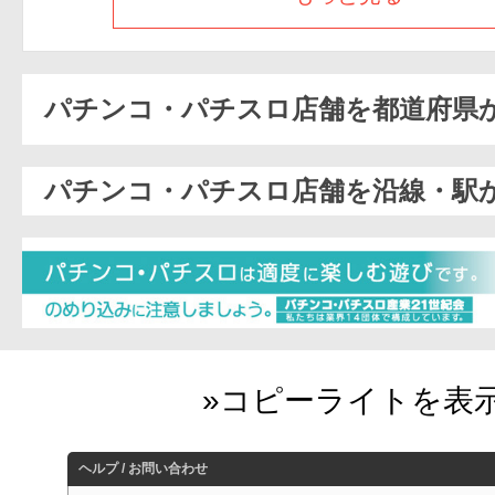
パチンコ・パチスロ店舗を都道府県
パチンコ・パチスロ店舗を沿線・駅
ヘルプ / お問い合わせ