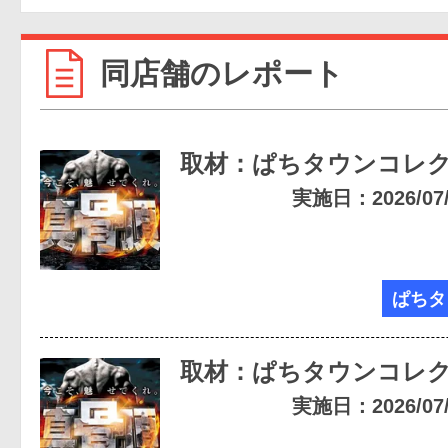
同店舗のレポート
取材：ぱちタウンコレ
実施日：2026/07/1
ぱちタ
取材：ぱちタウンコレ
実施日：2026/07/0