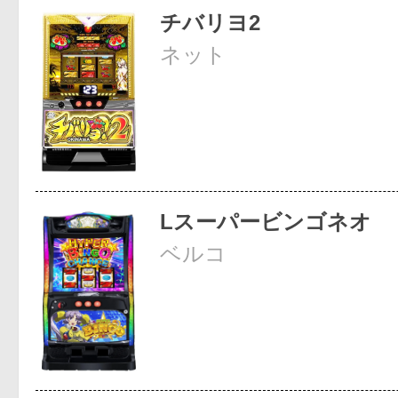
チバリヨ2
ネット
Lスーパービンゴネオ
ベルコ