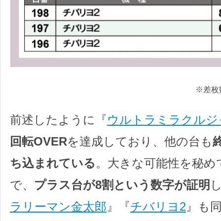
※差枚
前述したように『
ウルトラミラクルジ
回転OVER
を達成しており、他の台も
ち込まれている
。大きな可能性を秘め
で、
プラス台が8割という数字が証明
ラリーマン金太郎
』『
チバリヨ2
』も