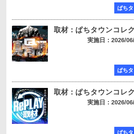
ぱちタ
取材：ぱちタウンコレ
実施日：2026/06/1
ぱちタ
取材：ぱちタウンコレ
実施日：2026/06/1
ぱちタ