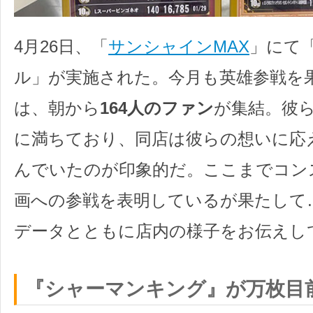
4月26日、「
サンシャインMAX
」にて
ル」が実施された。今月も英雄参戦を
は、朝から
164人のファン
が集結。彼
に満ちており、同店は彼らの想いに応
んでいたのが印象的だ。ここまでコン
画への参戦を表明しているが果たして
データとともに店内の様子をお伝えし
『シャーマンキング』が万枚目