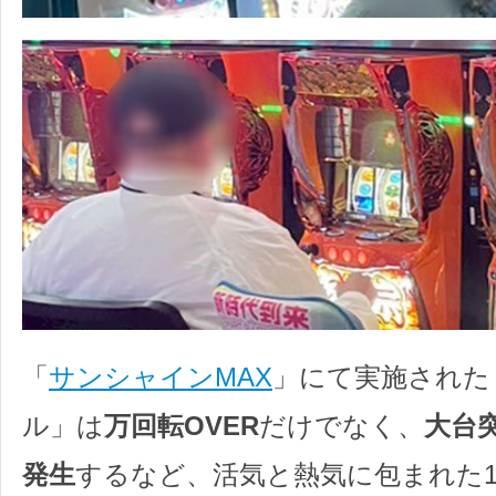
「
サンシャインMAX
」にて実施された
ル」は
万回転OVER
だけでなく、
大台
発生
するなど、活気と熱気に包まれた