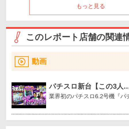
もっと見る
このレポート店舗の関連
動画
パチスロ新台【この3人
業界初のパチスロ6.2号機『パ