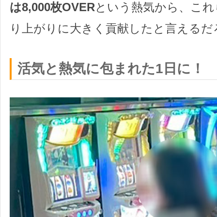
は8,000枚OVER
という熱気から、これ
り上がりに大きく貢献したと言えるだ
活気と熱気に包まれた1日に！