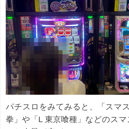
パチスロをみてみると、「スマ
拳」や「L 東京喰種」などのス