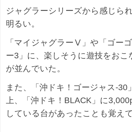
ジャグラーシリーズから感じら
明るい。
「マイジャグラーⅤ」や「ゴー
ー3」に、楽しそうに遊技をおこ
が並んでいた。
また、「沖ドキ！ゴージャス-30」に
上、「沖ドキ！BLACK」に3,000
している台があったことも覚え