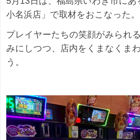
5月13日は、福島県いわき市に
小名浜店」で取材をおこなった。
プレイヤーたちの笑顔がみられ
みにしつつ、店内をくまなくま
う。