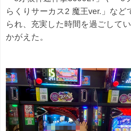
らくりサーカス2 魔王ver.」な
られ、充実した時間を過ごして
かがえた。