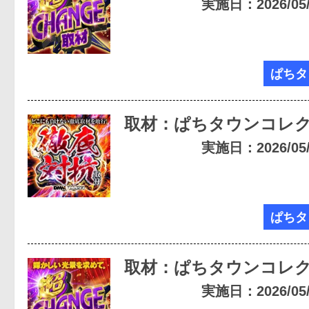
実施日：2026/05/1
ぱちタ
取材：ぱちタウンコレ
実施日：2026/05/1
ぱちタ
取材：ぱちタウンコレ
実施日：2026/05/0