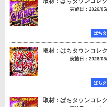
取材：ぱちタウンコレ
実施日：2026/05/2
ぱちタ
取材：ぱちタウンコレ
実施日：2026/05/2
ぱちタ
取材：ぱちタウンコレ