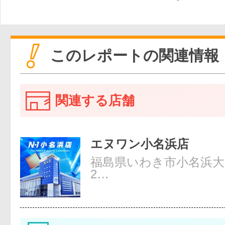
このレポートの関連情報
関連する店舗
エヌワン小名浜店
福島県いわき市小名浜大
2…