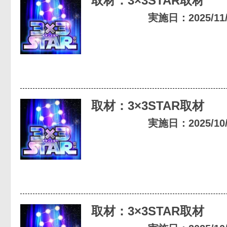
取材：3×3STAR取材
実施日：2025/11/1
取材：3×3STAR取材
実施日：2025/10/2
取材：3×3STAR取材