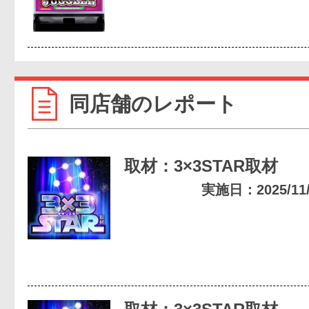
同店舗のレポート
取材：3×3STAR取材
実施日：2025/11/2