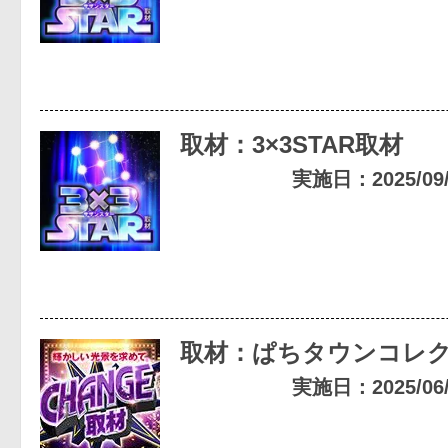
取材：3×3STAR取材
実施日：2025/09/0
取材：ぱちタウンコレ
実施日：2025/06/2