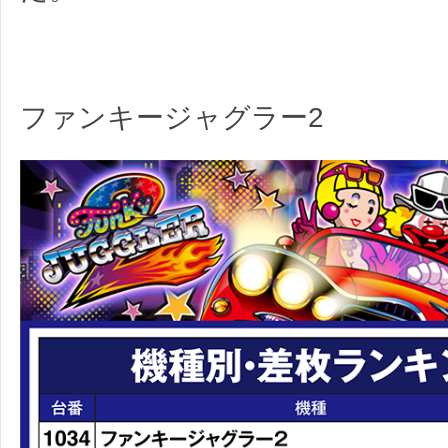
ファンキージャグラー2