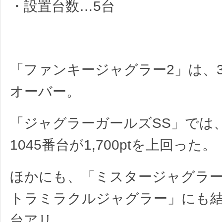
・設置台数…5台
「ファンキージャグラー2」は、3台が
オーバー。
「ジャグラーガールズSS」では、
1045番台が1,700ptを上回った。
ほかにも、「ミスタージャグラ
トラミラクルジャグラー」にも
台アリ。