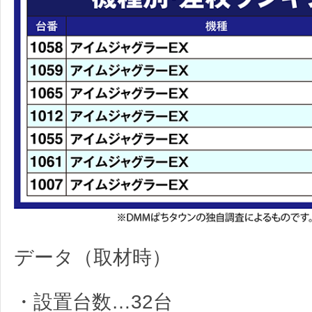
データ（取材時）
・設置台数…32台