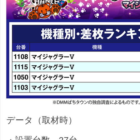
データ（取材時）