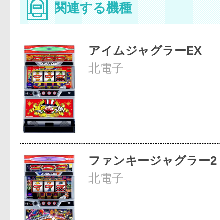
関連する機種
アイムジャグラーEX
北電子
ファンキージャグラー2
北電子