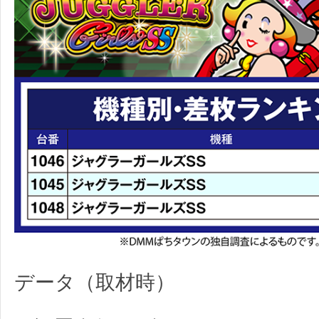
データ（取材時）